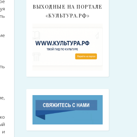
ое
ВЫХОДНЫЕ НА ПОРТАЛЕ
уя
«КУЛЬТУРА.РФ»
ть
ие
ть
е,
ко
ый
 и