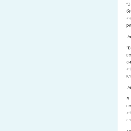
“
б
«Ч
ра
А
“В
в
с
«
кл
А
В
п
«Ч
сл