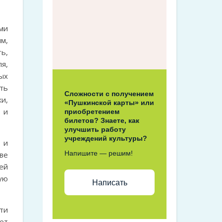
ми
м,
ть,
я,
ых
ть
Сложности с получением
и,
«Пушкинской карты» или
 и
приобретением
билетов? Знаете, как
улучшить работу
учреждений культуры?
 и
Напишите — решим!
ве
ей
ую
Написать
ти
ет