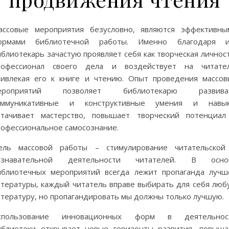
ассовые мероприятия безусловно, являются эффективны
ормами библиотечной работы. Именно благодаря и
блиотекарь зачастую проявляет себя как творческая личнос
рофессионал своего дела и воздействует на читател
ривлекая его к книге и чтению. Опыт проведения массов
ероприятий позволяет библиотекарю развива
оммуникативные и конструктивные умения и навык
ттачивает мастерство, повышает творческий потенциал
рофессиональное самосознание.
ель массовой работы – стимулирование читательской
ознавательной деятельности читателей. В осно
иблиотечных мероприятий всегда лежит пропаганда лучш
итературы, каждый читатель вправе выбирать для себя люб
итературу, но пропагандировать мы должны только лучшую.
спользование инновационных форм в деятельнос
иблиотеки открывает новые горизонты развития, повыша