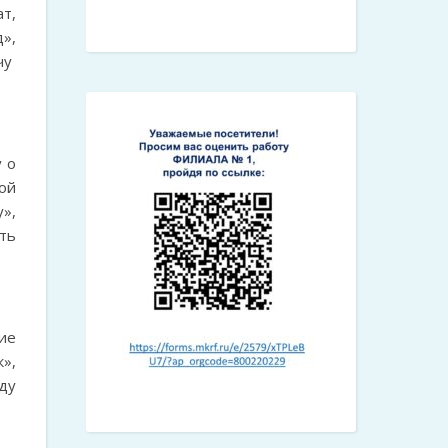
т,
»,
очу
у о
ой
»,
ть
ие
»,
ду