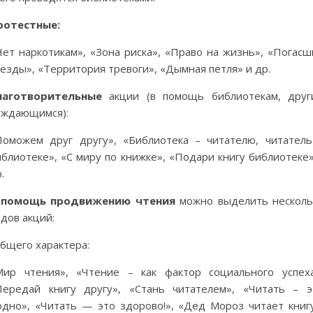
ротестные:
Нет наркотикам», «Зона риска», «Право на жизнь», «Погасш
езды», «Территория тревоги», «Дымная петля» и др.
лаготворительные
акции (в помощь библиотекам, друг
уждающимся):
Поможем друг другу», «Библиотека – читателю, читатель
блиотеке», «С миру по книжке», «Подари книгу библиотеке»
.
 помощь продвижению чтения
можно выделить несколь
дов акций:
бщего характера:
Мир чтения», «Чтение – как фактор социального успеха
Передай книгу другу», «Стань читателем», «Читать – э
одно», «Читать — это здорово!», «Дед Мороз читает книгу