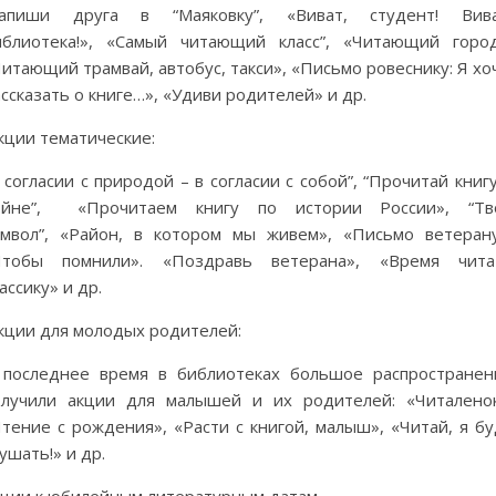
Запиши друга в “Маяковку”, «Виват, студент! Вива
иблиотека!», «Самый читающий класс”, «Читающий город
итающий трамвай, автобус, такси», «Письмо ровеснику: Я х
ссказать о книге…», «Удиви родителей» и др.
кции тематические:
 согласии с природой – в согласии с собой”, “Прочитай книг
ойне”, «Прочитаем книгу по истории России», “Тв
имвол”, «Район, в котором мы живем», «Письмо ветерану
Чтобы помнили». «Поздравь ветерана», «Время чита
ассику» и др.
кции для молодых родителей:
 последнее время в библиотеках большое распространен
олучили акции для малышей и их родителей: «Читаленок
тение с рождения», «Расти с книгой, малыш», «Читай, я бу
ушать!» и др.