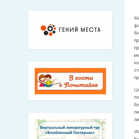
М
ф
би
п
п
м
к
о
п
Ц
п
б
л
л
И
б