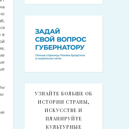
на
но
й,
ся
 в
ой
я,
ие
ые
ые
ты
УЗНАЙТЕ БОЛЬШЕ ОБ
ры
ИСТОРИИ СТРАНЫ,
ИСКУССТВЕ И
ие
ПЛАНИРУЙТЕ
КУЛЬТУРНЫЕ