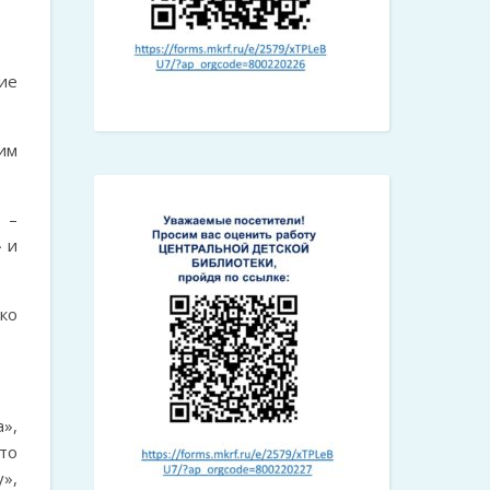
ие
им
 –
 и
ко
»,
то
»,