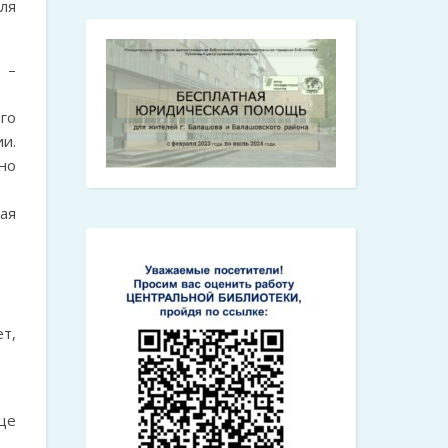
ля
 –
го
и.
но
ая
т,
ще