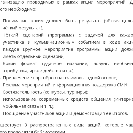
рганизацию проводимых в рамках акции мероприятий. Д
того необходимо:
Понимание, каким должен быть результат (чёткая цель
чёткий результат);
Чёткий сценарий (программа) с задачей для каждо
участника и кульминационным событием в ходе акци
Каждое крупное мероприятие программы акции долж
иметь отдельный сценарий;
Яркий формат (удачное название, лозунг, необычн
атрибутика, яркое действо и пр.);
Привлечение партнёров на взаимовыгодной основе;
Реклама мероприятий, информационная поддержка СМИ;
Состязательность (конкурсы, турниры);
Использование современных средств общения (Интерне
мобильная связь и т. п.);
Поощрение участников акции и демонстрация ее итогов.
уществует 3 распространенных вида акций, которые ча
его проводятся библиотеками.