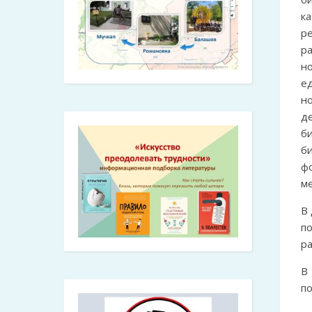
к
р
р
н
е
н
д
б
б
ф
м
В
п
р
В
по