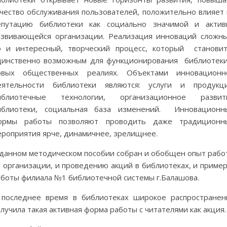
ачество обслуживания пользователей, положительно влияет 
епутацию библиотеки как социально значимой и актив
азвивающейся организации. Реализация инноваций сложны
о и интересный, творческий процесс, который становит
динственно возможным для функционирования библиотеки
овых общественных реалиях. Объектами инновационн
еятельности библиотеки являются: услуги и продукци
иблиотечные технологии, организационное развит
иблиотеки, социальная база изменений. Инновационн
ормы работы позволяют проводить даже традиционн
ероприятия ярче, динамичнее, зрелищнее.
 данном методическом пособии собран и обобщен опыт рабо
о организации, и проведению акций в библиотеках, и приме
аботы филиала №1 библиотечной системы г.Балашова.
 последнее время в библиотеках широкое распространен
лучила такая активная форма работы с читателями как акция.