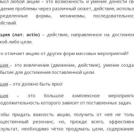
мысл любой акции – это возможность и умение донести св
идение проблемы через различный сюжет, действие, использ
пределенные формы, механизмы, последовательнос
йствий.
кция (лат. actio)
– действие, направленное на достижен
кой-либо цели.
то отличает акцию от других форм массовых мероприятий?
кция
– это вовлечение (движение, действие), умение созда
обытие для достижения поставленной цели.
кция
– это должно быть ярко!
кция
– это большое комплексное мероприяти
одолжительность которого зависит от поставленных задач.
тобы придать важность акции, получить от неё не толь
бщественный резонанс, но, прежде всего, эффективн
езультат, необходимо чётко продумать цели, содержание