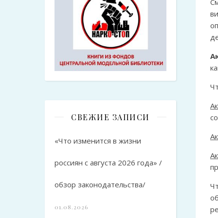
C
в
о
де
А
ка
Ч
А
СВЕЖИЕ ЗАПИСИ
с
А
«Что изменится в жизни
А
россиян с августа 2026 года» /
пр
обзор законодательства/
Ч
о
01.08.2026
р