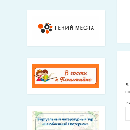
Ва
п
И