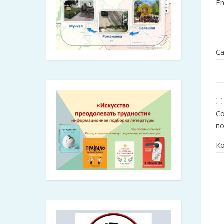
Em
С
Со
п
К