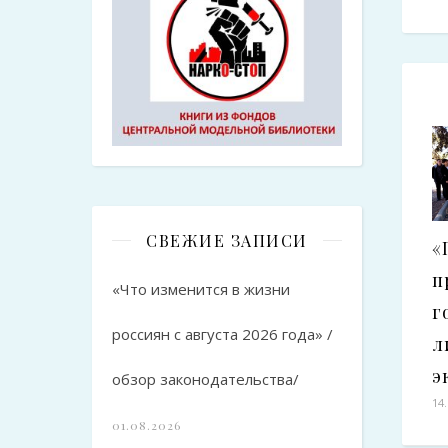
СВЕЖИЕ ЗАПИСИ
«
п
«Что изменится в жизни
г
россиян с августа 2026 года» /
л
э
обзор законодательства/
14
01.08.2026