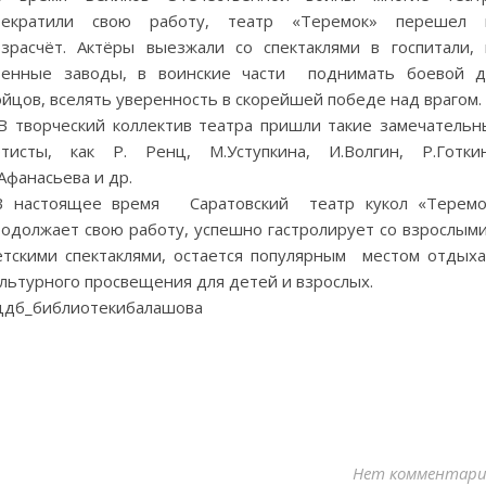
рекратили свою работу, театр «Теремок» перешел 
озрасчёт. Актёры выезжали со спектаклями в госпитали, 
оенные заводы, в воинские части поднимать боевой д
йцов, вселять уверенность в скорейшей победе над врагом.
 творческий коллектив театра пришли такие замечательн
ртисты, как Р. Ренц, М.Уступкина, И.Волгин, Р.Готкин
Афанасьева и др.
 настоящее время Саратовский театр кукол «Теремо
родолжает свою работу, успешно гастролирует со взрослыми
етскими спектаклями, остается популярным местом отдыха
льтурного просвещения для детей и взрослых.
цдб_библиотекибалашова
Нет комментари