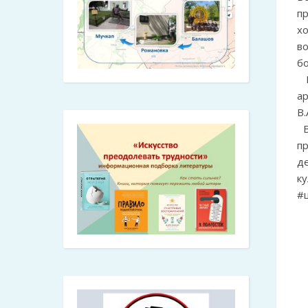
п
х
в
бо
В
а
В.
В
п
д
ку
#