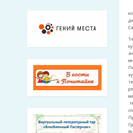
к
д
Са
Т
к
э
мн
П
х
т
р
м
Н
с
П
Гр
В