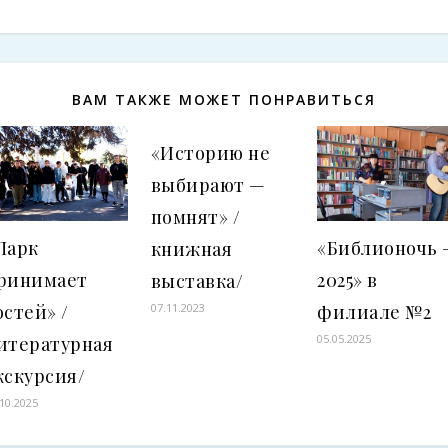
ВАМ ТАКЖЕ МОЖЕТ ПОНРАВИТЬСЯ
«Историю не
выбирают —
помнят» /
Парк
«Библионочь 
книжная
ринимает
2025» в
выставка/
остей» /
филиале №2
07.11.2023
05.05.2025
итературная
кскурсия/
.10.2025