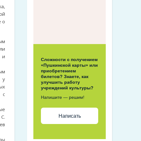
а,
ой
 о
ым
ли
 и
Сложности с получением
«Пушкинской карты» или
ым
приобретением
билетов? Знаете, как
 у
улучшить работу
ых
учреждений культуры?
 с
Напишите — решим!
ые
Написать
С.
ев
ры