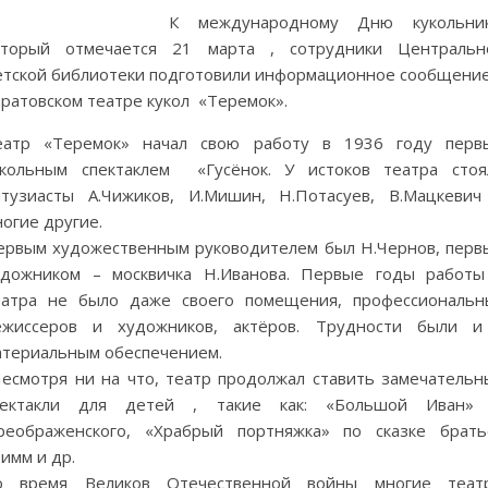
К международному Дню кукольник
оторый отмечается 21 марта , сотрудники Центральн
етской библиотеки подготовили информационное сообщение
ратовском театре кукол «Теремок».
еатр «Теремок» начал свою работу в 1936 году перв
укольным спектаклем «Гусёнок. У истоков театра стоя
нтузиасты А.Чижиков, И.Мишин, Н.Потасуев, В.Мацкевич
огие другие.
ервым художественным руководителем был Н.Чернов, перв
удожником – москвичка Н.Иванова. Первые годы работы
еатра не было даже своего помещения, профессиональн
ежиссеров и художников, актёров. Трудности были и
атериальным обеспечением.
есмотря ни на что, театр продолжал ставить замечательн
пектакли для детей , такие как: «Большой Иван» 
реображенского, «Храбрый портняжка» по сказке брать
имм и др.
о время Великов Отечественной войны многие теат