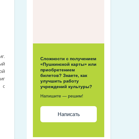
г.
Сложности с получением
ый
«Пушкинской карты» или
приобретением
ой
билетов? Знаете, как
иг
улучшить работу
 с
учреждений культуры?
Напишите — решим!
Написать