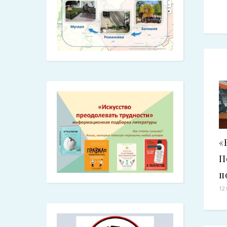
«
П
п
12