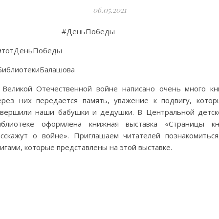
06.05.2021
#ДеньПобеды
ЭтотДеньПобеды
БиблиотекиБалашова
 Великой Отечественной войне написано очень много кни
ерез них передается память, уважение к подвигу, котор
овершили наши бабушки и дедушки. В Центральной детск
иблиотеке оформлена книжная выставка «Страницы кн
асскажут о войне». Приглашаем читателей познакомиться
игами, которые представлены на этой выставке.