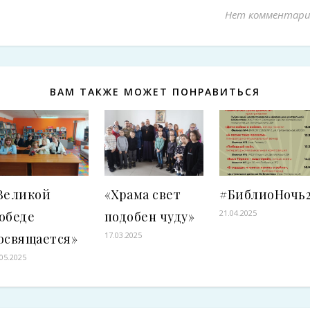
Нет комментари
ВАМ ТАКЖЕ МОЖЕТ ПОНРАВИТЬСЯ
Великой
«Храма свет
#БиблиоНочь2
21.04.2025
обеде
подобен чуду»
17.03.2025
освящается»
.05.2025