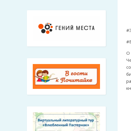
#
#
О
Ч
с
б
р
кн