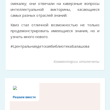
смекалку; они отвечали на каверзные вопросы
интеллектуальной викторины, касающиеся
самых разных отраслей знаний.
Квиз стал отличной возможностью не только
продемонстрировать имеющиеся знания, но и
узнать много нового.
#ЦентральнаядетскаябиблиотекаБалашова
Комментарии
к записи «О, ско
отключены
Решаем вместе