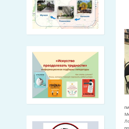
п
М
Л
п