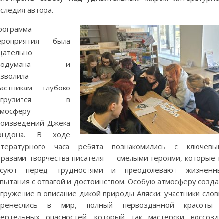
следия автора.
рограмма
ероприятия была
щательно
родумана и
озволила
частникам глубоко
огрузится в
тмосферу
роизведений Джека
ондона. В ходе
итературного часа ребята познакомились с ключевы
бразами творчества писателя — смелыми героями, которые 
асуют перед трудностями и преодолевают жизненн
пытания с отвагой и достоинством. Особую атмосферу созда
гружение в описание дикой природы Аляски: участники слов
еренеслись в мир, полный первозданной красоты
мертельных опасностей, который так мастерски воссозд