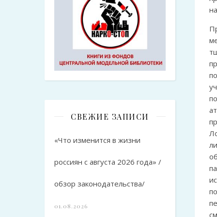
на
П
м
т
п
п
у
п
а
СВЕЖИЕ ЗАПИСИ
п
Л
«Что изменится в жизни
л
о
россиян с августа 2026 года» /
п
ис
обзор законодательства/
по
п
01.08.2026
с