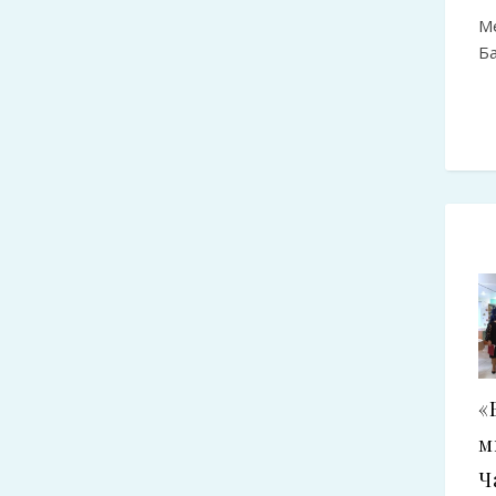
М
Ба
«
м
Ч