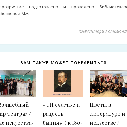
ероприятие подготовлено и проведено библиотекар
бенковой М.А.
Комментарии
к записи
отключе
ВАМ ТАКЖЕ МОЖЕТ ПОНРАВИТЬСЯ
Волшебный
«…И счастье и
Цветы в
ир театра» /
радость
литературе и
ас искусства/
бытия» ( к 180-
искусстве /