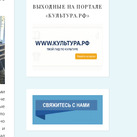
ВЫХОДНЫЕ НА ПОРТАЛЕ
«КУЛЬТУРА.РФ»
ми
не
ые
ло
но
 и
ал