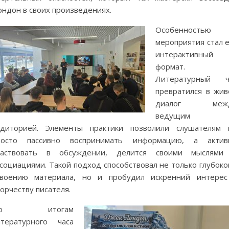
ондон в своих произведениях.
Особенностью
мероприятия стал е
интерактивный
формат.
Литературный ч
превратился в жив
диалог меж
ведущим 
удиторией. Элементы практики позволили слушателям 
росто пассивно воспринимать информацию, а актив
частвовать в обсуждении, делится своими мыслями
социациями. Такой подход способствовал не только глубоко
своению материала, но и пробудил искренний интерес
орчеству писателя.
По итогам
итературного часа