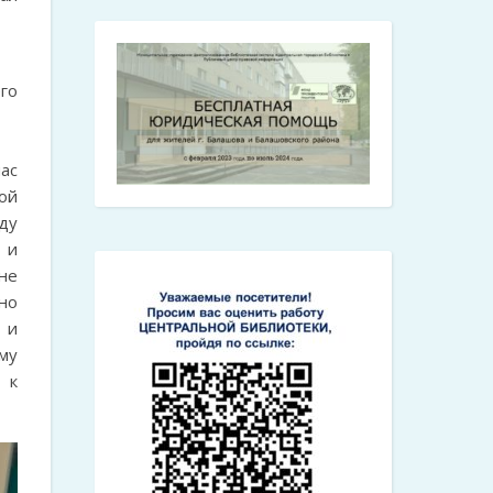
го
ас
ой
ду
и
не
но
 и
му
 к