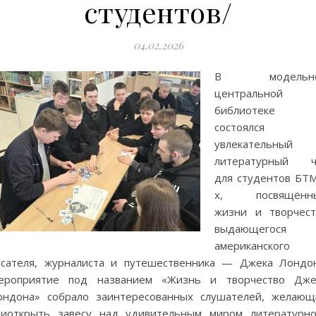
студентов/
04.02.2026
В модельн
центральной
библиотеке
состоялся
увлекательный
литературный ч
для студентов БТМ
х, посвящённ
жизни и творчест
выдающегося
американского
исателя, журналиста и путешественника — Джека Лондон
ероприятие под названием «Жизнь и творчество Дже
ондона» собрало заинтересованных слушателей, желающ
риоткрыть завесу над удивительным миром литературно