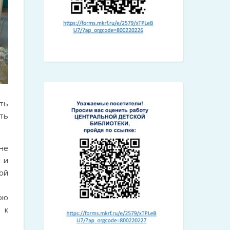
ть
ть
не
 и
ой
ою
 к