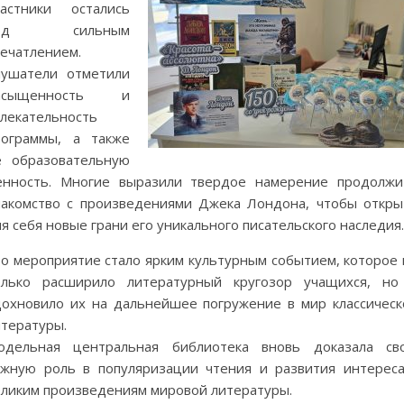
частники остались
од сильным
печатлением.
лушатели отметили
асыщенность и
влекательность
рограммы, а также
ё образовательную
енность. Многие выразили твердое намерение продолжи
накомство с произведениями Джека Лондона, чтобы откры
я себя новые грани его уникального писательского наследия.
то мероприятие стало ярким культурным событием, которое 
олько расширило литературный кругозор учащихся, но
дохновило их на дальнейшее погружение в мир классическ
итературы.
одельная центральная библиотека вновь доказала св
ажную роль в популяризации чтения и развития интереса
еликим произведениям мировой литературы.