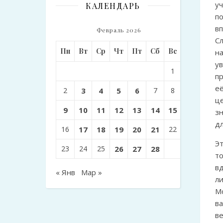
у
КАЛЕНДАРЬ
п
в
Февраль 2026
С
Пн
Вт
Ср
Чт
Пт
Сб
Вс
н
у
1
п
е
2
3
4
5
6
7
8
ц
9
10
11
12
13
14
15
з
дл
16
17
18
19
20
21
22
Э
23
24
25
26
27
28
т
в
« Янв
Мар »
л
М
в
в