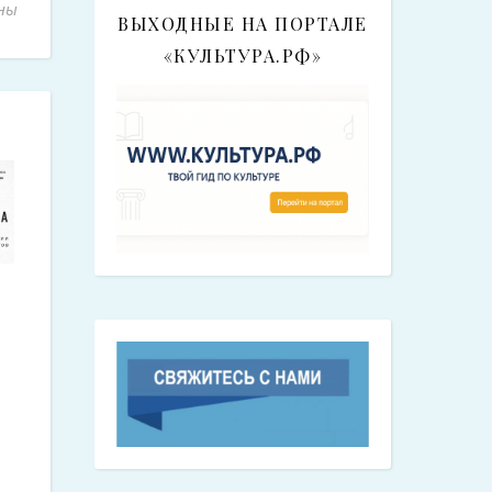
 «Современный рынок креативных индустрий»
ны
ВЫХОДНЫЕ НА ПОРТАЛЕ
«КУЛЬТУРА.РФ»