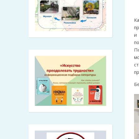
К
п
и
по
П
мо
с
п
Б