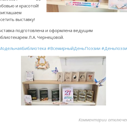
юбовью и красотой!
риглашаем
сетить выставку!
ыставка подготовлена и оформлена ведущим
иблиотекарем Л.А. Чернецовой.
МодельнаяБиблиотека
#ВсемирныйДеньПоэзии
#Деньпоэз
Комментарии
к записи 
отключе