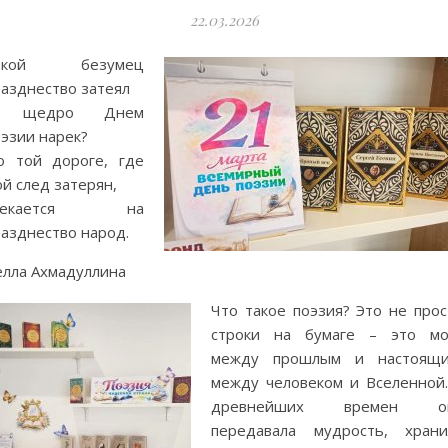
22.03.2026
акой безумец
разднество затеял
 щедро Днем
эзии нарек?
о той дороге, где
й след затерян,
текается на
разднество народ.
елла Ахмадуллина
Что такое поэзия? Это не прос
строки на бумаге – это мо
между прошлым и настоящи
между человеком и Вселенной.
древнейших времен о
передавала мудрость, храни