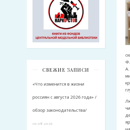
ск
Ф.
А.
СВЕЖИЕ ЗАПИСИ
ми
к
«Что изменится в жизни
гл
россиян с августа 2026 года» /
Л
ч
обзор законодательства/
д
я
01.08.2026
н