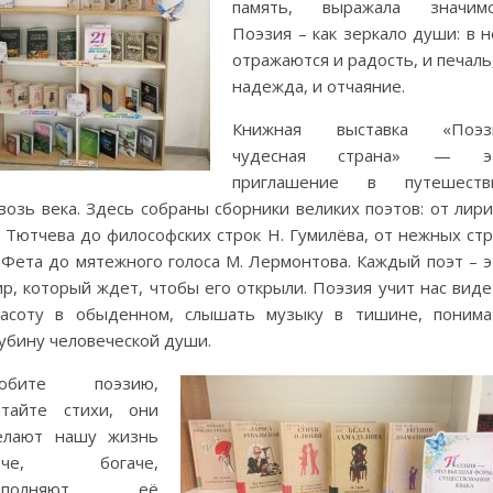
память, выражала значимо
Поэзия – как зеркало души: в 
отражаются и радость, и печаль
надежда, и отчаяние.
Книжная выставка «Поэз
чудесная страна» — э
приглашение в путешеств
возь века. Здесь собраны сборники великих поэтов: от лир
 Тютчева до философских строк Н. Гумилёва, от нежных стр
 Фета до мятежного голоса М. Лермонтова. Каждый поэт – э
р, который ждет, чтобы его открыли. Поэзия учит нас виде
расоту в обыденном, слышать музыку в тишине, понима
убину человеческой души.
юбите поэзию,
итайте стихи, они
елают нашу жизнь
рче, богаче,
аполняют её