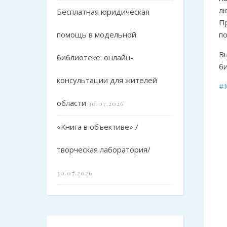
л
Бесплатная юридическая
П
помощь в модельной
по
В
библиотеке: онлайн-
б
консультации для жителей
#
области
30.07.2026
«Книга в объективе» /
творческая лаборатория/
30.07.2026