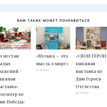
ВАМ ТАКЖЕ МОЖЕТ ПОНРАВИТЬСЯ
о местам
«Музыка — это
«СВОИ ГЕРОИ»
ылых
мысль о мире»
книжная
26.09.2024
ражений /
выставка ко
нижная
Дню Героев
ыставка-
Отечества
09.12.2025
росмотр ко
ню Победы/