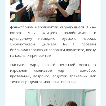
фольклорном мероприятии обучающиеся 3 «А»
класса МОУ «Лицей» приобщились к
культурному наследию русского народа.
Библиотекари филиала №1 провели
библиомастерскую «Жаворонки прилетите, весну
на крыльях принесите!»
Наступил март, первый весенний месяц. В
народном календаре март – зимобор,
протальник, ветронос, водотёк, грачевник. Как
точно определяют март эти названия!