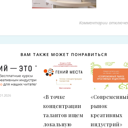
Комментарии
к записи 
отключе
ВАМ ТАКЖЕ МОЖЕТ ПОНРАВИТЬСЯ
.01.2026
«В точке
«Современны
концентрации
рынок
талантов ищем
креативных
локальную
индустрий»