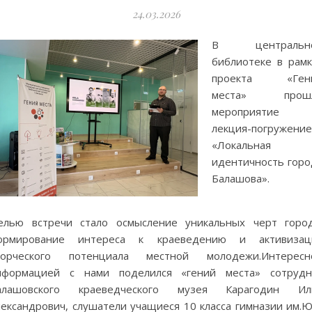
24.03.2026
В центральн
библиотеке в рамк
проекта «Ген
места» прош
мероприятие
лекция-погружение
«Локальная
идентичность горо
Балашова».
елью встречи стало осмысление уникальных черт город
ормирование интереса к краеведению и активизац
ворческого потенциала местной молодежи.Интересн
нформацией с нами поделился «гений места» сотрудн
алашовского краеведческого музея Карагодин Ил
ександрович, слушатели учащиеся 10 класса гимназии им.Ю.