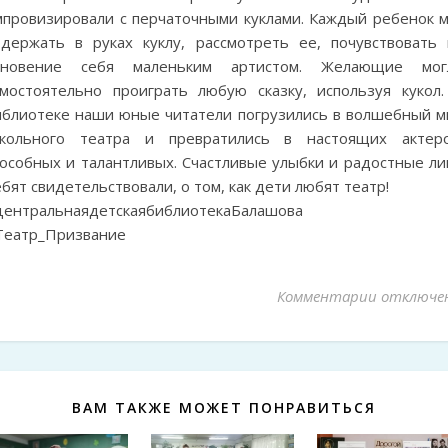
мпровизировали с перчаточными куклами. Каждый ребенок м
одержать в руках куклу, рассмотреть ее, почувствовать 
гновение себя маленьким артистом. Желающие мог
амостоятельно проиграть любую сказку, используя кукол.
иблиотеке наши юные читатели погрузились в волшебный м
укольного театра и превратились в настоящих актеро
пособных и талантливых. Счастливые улыбки и радостные ли
бят свидетельствовали, о том, как дети любят театр!
центральнаядетскаябиблиотекаБалашова
Театр_Призвание
Комментарии
к записи 
отключе
ВАМ ТАКЖЕ МОЖЕТ ПОНРАВИТЬСЯ