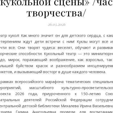
кукольной сцены» /час
творчества/
26.03.2026
атр кукол! Как много значит он для детского сердца, с ка
етерпением ждут дети встречи с ним! Куклы могут всё и
очти всё. Они творят чудеса: веселят, обучают и развива
ворческие способности. Кукольный театр — это миниатюрн
удо, мирок, поражающий воображение, как взрослых, так
алышей буйством красок и разнообразием инсценируем
южетов, и вызывающий восторг в душе каждого человека.
 рамках всероссийского марафона тематических специальн
ероприятий, масштабного культурно-просветительско
роекта 2026 года, приуроченного к 150-летию Сою
еатральных деятелей Российской Федерации сотрудни
ентральной детской библиотеки Михалева Ирина Васильевна
уднева Галина Анатольевна провели для воспитанник