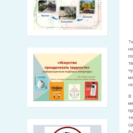
Те
н
п
т
ч
м
с
В
м
п
т
Ц
Р