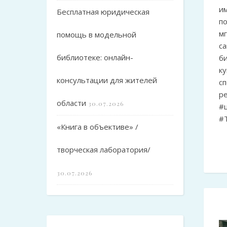
и
Бесплатная юридическая
п
м
помощь в модельной
с
библиотеке: онлайн-
б
к
консультации для жителей
с
ре
области
30.07.2026
#
#
«Книга в объективе» /
творческая лаборатория/
30.07.2026