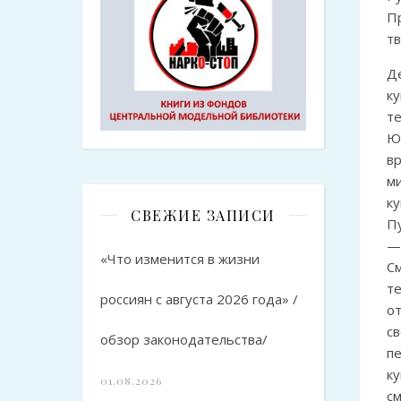
П
т
Д
к
те
Ю
в
м
к
СВЕЖИЕ ЗАПИСИ
П
—
«Что изменится в жизни
С
т
россиян с августа 2026 года» /
о
с
обзор законодательства/
п
к
01.08.2026
см