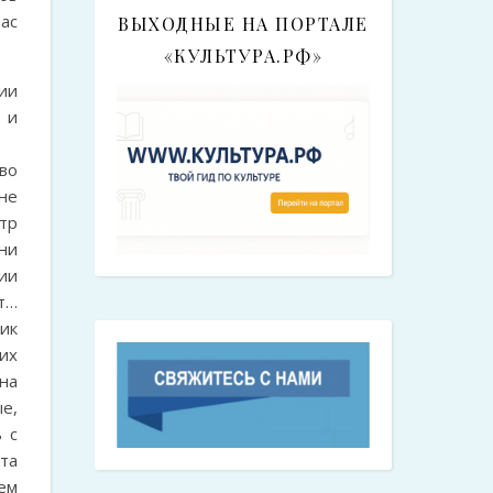
ас
ВЫХОДНЫЕ НА ПОРТАЛЕ
«КУЛЬТУРА.РФ»
ии
 и
во
не
тр
ни
ии
т…
ик
их
на
е,
 с
та
ем