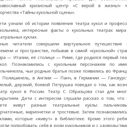
равославный кризисный центр «С верой в жизнь!» ч
ворчества «Тайны кукольной сцены».
ети узнали об истории появления театра кукол и професс
укольника, интересные факты о кукольных театрах мира
атральных куклах.
ные читатели совершили виртуальное путешествие 
ремени и пространстве, побывав в самой «кукольной» стра
ира — Италии, её столице — Риме, где родился первый теа
укол. Познакомились с кукольным персонажем по име
ульчинелла, чьи родные братья позже появились во Франц
 Полишинель, в Англии — Панч, в Германии — Гансвурс
мелый, дерзкий, боевой Петрушка поведал о том, как возн
еатр кукол в России. Театр С. Образцова стал для мног
ткрытием. Дети с интересом слушали рассказ о том, что 
вете живут разные театральные куклы: пальчиковы
ерчаточные, марионетки и тростевые. Затем познакомились
уклами, которые «живут» в библиотеке. Кроме этого ребя
огли попробовать себя в роли кукольников и с удовольстви