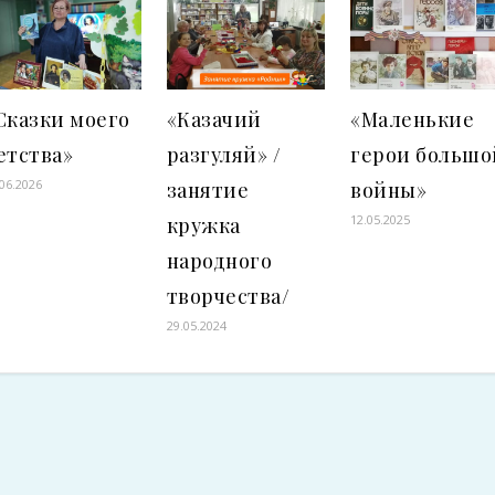
Сказки моего
«Казачий
«Маленькие
етства»
разгуляй» /
герои большо
.06.2026
занятие
войны»
12.05.2025
кружка
народного
творчества/
29.05.2024