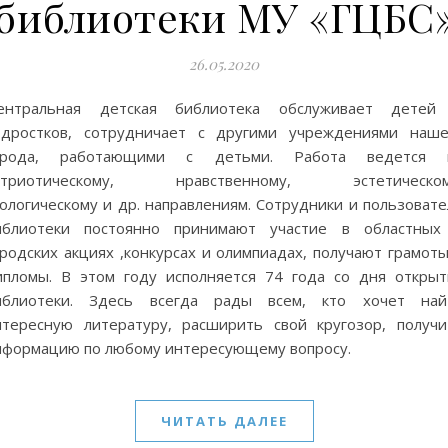
библиотеки МУ «ГЦБС
26.05.2020
ентральная детская библиотека обслуживает детей
одростков, сотрудничает с другими учреждениями наше
орода, работающими с детьми. Работа ведется 
атриотическому, нравственному, эстетическом
ологическому и др. направлениям. Сотрудники и пользовате
иблиотеки постоянно принимают участие в областных
родских акциях ,конкурсах и олимпиадах, получают грамоты
ипломы. В этом году исполняется 74 года со дня открыт
иблиотеки. Здесь всегда рады всем, кто хочет най
нтересную литературу, расширить свой кругозор, получи
нформацию по любому интересующему вопросу.
ЧИТАТЬ ДАЛЕЕ