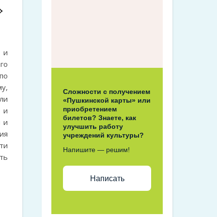
»
 и
го
по
у,
Сложности с получением
ли
«Пушкинской карты» или
приобретением
 и
билетов? Знаете, как
 и
улучшить работу
ия
учреждений культуры?
ти
Напишите — решим!
ть
Написать