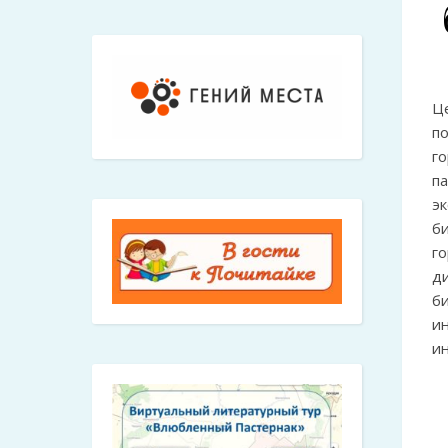
Ц
п
г
п
эк
б
го
д
б
и
и