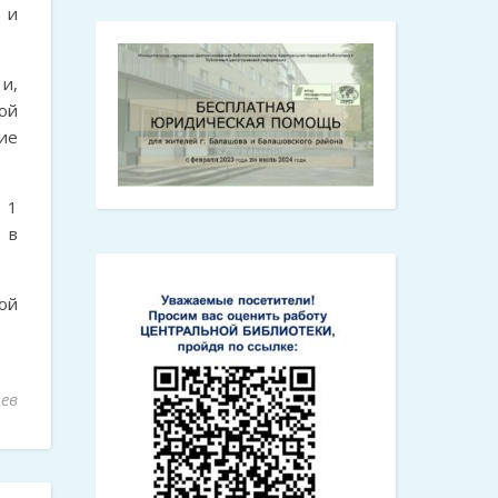
 и
и,
ой
ие
 1
 в
ой
ев