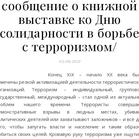
сообщение о книжной
выставке ко Дню
солидарности в борьб
с терроризмом/
03.09.2021
Конец XIX – начало XX века бы
тмечены резкой активизацией деятельности террористическ
рганизаций. Терроризм – индивидуальный, группово
осударственный, международный – стал одной из актуальн
роблем нашего времени. Террористы соверша
емонстративные взрывы в людных местах, убива
литических деятелей или захватывают заложников – и всё д
ого, чтобы запугать власти и население и таким образ
обиться своих целей. Кровавую руку терроризма уже ощути