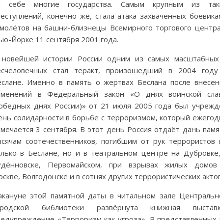
а себе многие государства. Самым крупным из так
реступлений, конечно же, стала атака захваченных боевика
амолётов на башни-близнецы Всемирного торгового центра
ью-Йорке 11 сентября 2001 года.
 новейшей истории России одним из самых масштабных
есчеловечных стал теракт, произошедший в 2004 году
еслане. Именно в память о жертвах Беслана после внесен
зменений в Федеральный закон «О днях воинской сла
победных днях России)» от 21 июля 2005 года был учрежд
ень солидарности в борьбе с терроризмом, который ежегод
мечается 3 сентября. В этот день Россия отдаёт дань памя
ысячам соотечественников, погибшим от рук террористов 
олько в Беслане, но и в театральном центре на Дубровке,
удённовске, Первомайском, при взрывах жилых домов
скве, Волгодонске и в сотнях других террористических актов
акануне этой памятной даты в читальном зале Центральн
ородской библиотеки развёрнута книжная выставк
редупреждение «Терроризм как угроза». В представленных 