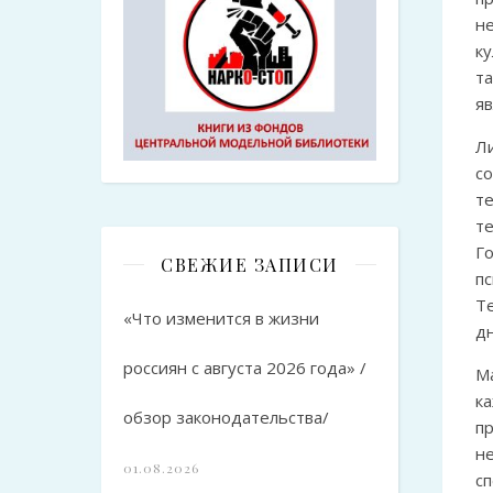
н
к
т
я
Л
с
т
т
Го
СВЕЖИЕ ЗАПИСИ
п
Те
«Что изменится в жизни
дн
россиян с августа 2026 года» /
М
к
обзор законодательства/
п
н
01.08.2026
сп