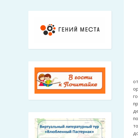
о
о
г
п
д
по
т
д