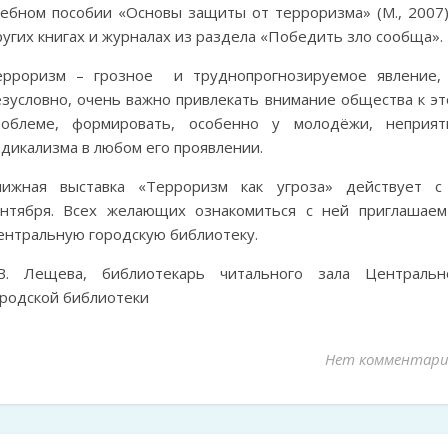
чебном пособии «Основы защиты от терроризма» (М., 2007)
угих книгах и журналах из раздела «Победить зло сообща».
ерроризм – грозное и труднопрогнозируемое явление, 
езусловно, очень важно привлекать внимание общества к эт
роблеме, формировать, особенно у молодёжи, неприят
дикализма в любом его проявлении.
нижная выставка «Терроризм как угроза» действует с
ентября. Всех желающих ознакомиться с ней приглашаем
ентральную городскую библиотеку.
.В. Лещева, библиотекарь читального зала Центральн
ородской библиотеки
Нет комментари