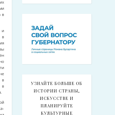
их
ми
 в
 и
 в
ия
вы
ён
но
ти
не
 в
УЗНАЙТЕ БОЛЬШЕ ОБ
 в
ИСТОРИИ СТРАНЫ,
.
ИСКУССТВЕ И
ой
ПЛАНИРУЙТЕ
а-
КУЛЬТУРНЫЕ
на