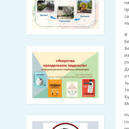
н
п
с
Н
В
б
Б
и
(
Д
от
т
т
Б
Мо
Н
г
п