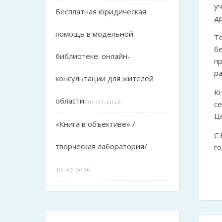
у
Бесплатная юридическая
др
помощь в модельной
Т
б
библиотеке: онлайн-
п
ра
консультации для жителей
К
области
30.07.2026
с
Ц
«Книга в объективе» /
С
творческая лаборатория/
г
30.07.2026