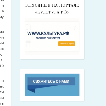
ВЫХОДНЫЕ НА ПОРТАЛЕ
 и
 а
«КУЛЬТУРА.РФ»
му
ма
ии
ии
к:
но-
С.
10
 в
ых
ти
ии
я в