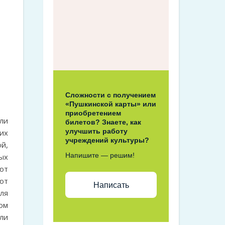
е
Сложности с получением
«Пушкинской карты» или
приобретением
ли
билетов? Знаете, как
улучшить работу
их
учреждений культуры?
й,
Напишите — решим!
ых
ют
ют
Написать
ля
ом
ли