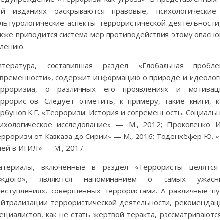
ей изданиях раскрываются правовые, психологические
ультурологические аспекты террористической деятельности,
акже приводится система мер противодействия этому опасно
влению.
итература, составившая раздел «Глобальная пробле
овременности», содержит информацию о природе и идеолог
ерроризма, о различных его проявлениях и мотивац
еррористов. Следует отметить, к примеру, такие книги, ка
рбунов К.Г. «Терроризм: История и современность. Социаль
сихологическое исследование» — М., 2012; Прокопенко И.
рроризм от Кавказа до Сирии» — М., 2016; Тоденхёфер Ю. «
ей в ИГИЛ» — М., 2017.
атериалы, включённые в раздел «Террористы целятся
аждого», являются напоминанием о самых ужасн
реступлениях, совершённых террористами. А различные пу
ейтрализации террористической деятельности, рекомендац
ециалистов, как не стать жертвой теракта, рассматриваютс