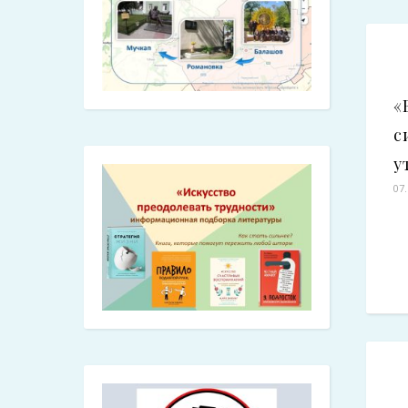
«
с
у
07