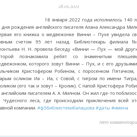
28.01.2022
18 января 2022 года исполнилось 140 л
 дня рождения английского писателя Алана Александра Милн
ервая его книжка о медвежонке Винни – Пухе увидела св
овным счетом 95 лет назад. Библиотекарь филиала 
еонтьева Н. Н. провела беседу «Винни — Пух — мой друг»
оторой познакомила ребят со знаменитым плюшев
двежонком, которого зовут Винни – Пух, и с его друзьями:
альчиком Кристофером Робином, с поросенком Пятачком, 
тарым осликом Иа – Иа, с Совой, с тигром по имени Тигра,
оликом (его так и зовут – Кролик). С папой Кристофера Роб
английским писателем А. А. Милном. Он жил где-то поблизо
т Чудесного леса, где происходили приключения всей эт
лавной компании.
#ф5библиотекибалашова
#даты
#имена
Нет комментари