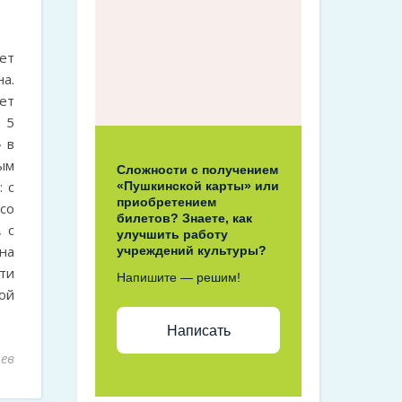
ет
а.
ет
№5
 в
ым
Сложности с получением
 с
«Пушкинской карты» или
приобретением
со
билетов? Знаете, как
 с
улучшить работу
ина
учреждений культуры?
сти
Напишите — решим!
ой
Написать
ев