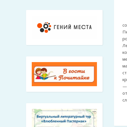
со
П
р
Л
к
ме
м
с
кр
— 
о
с