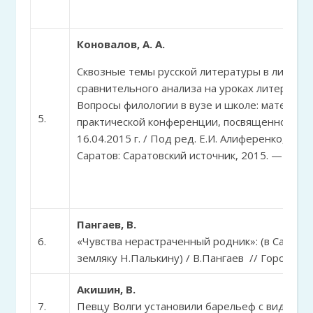
Коновалов, А. А.
Сквозные темы русской литературы в лирике Н
сравнительного анализа на уроках литературы 
Вопросы филологии в вузе и школе: материал
5.
практической конференции, посвященной памя
16.04.2015 г. / Под ред. Е.И. Алиференко, Н.В.
Саратов: Саратовский источник, 2015. — С. 16-
Пангаев, В.
6.
«Чувства нерастраченный родник»: (в Сарато
земляку Н.Палькину) / В.Пангаев // Город. — 20
Акишин, В.
7.
Певцу Волги установили барельеф с видом на