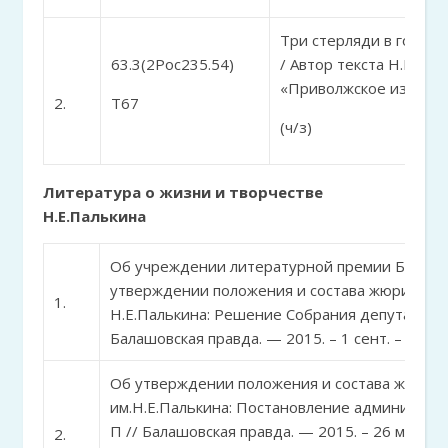
Три стерляди в голубо
63.3(2Рос235.54)
/ Автор текста Н.Е. Па
«Приволжское издатель
2.
Т67
(ч/з)
Литература о жизни и творчестве
Н.Е.Палькина
Об учреждении литературной премии БМР им.
утверждении положения и состава жюри лит
1.
Н.Е.Палькина: Решение Собрания депутатов БМ
Балашовская правда. — 2015. – 1 сент. – С.1.
Об утверждении положения и состава жюри 
им.Н.Е.Палькина: Постановление администрац
П // Балашовская правда. — 2015. – 26 мая. – С
2.