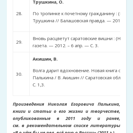
Трушкина, О.
28.
По тропинке к почетному гражданину : (Никол
Трушкина // Балашовская правда. — 2012. – 17 
Вновь расцветут саратовские вишни : (Н.Паль
29.
газета. — 2012. – 6 апр. — С. 3.
Акишин, В.
Волга дарит вдохновение. Новая книга сарато
30.
Палькина / В. Акишин // Саратовская областная
С. 1,3.
Произведения Николая Егоровича Палькина,
книги и статьи о его жизни и творчестве,
опубликованные в 2011 году и ранее,
см. в рекомендательном списке литературы
«Я о чём бы не пел, всё пою о России» (2011 г.)