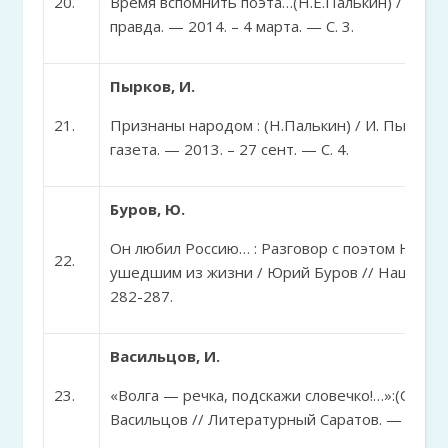
20.
Время вспомнить поэта…(Н.Е.Палькин) / Ю.Н.
правда. — 2014. – 4 марта. — С. 3.
Пырков, И.
21.
Признаны народом : (Н.Палькин) / И. Пырков 
газета. — 2013. – 27 сент. — С. 4.
Буров, Ю.
Он любил Россию… : Разговор с поэтом Нико
22.
ушедшим из жизни / Юрий Буров // Наш совр
282-287.
Васильцов, И.
23.
«Волга — речка, подскажи словечко!…»:(О тво
Васильцов // Литературный Саратов. — 2013. 