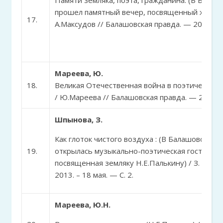
Памяти земляка, поэта, гражданина: (В Бала
прошел памятный вечер, посвященный жизни и
17.
А.Максудов // Балашовская правда. — 2015. – 23
Мареева, Ю.
18.
Великая Отечественная война в поэтическом 
/ Ю.Мареева // Балашовская правда. — 2015. – 2
Шпынова, З.
Как глоток чистого воздуха : (В Балашовском
19.
открылась музыкально-поэтическая гостиная 
посвященная земляку Н.Е.Палькину) / З. Шпын
2013. – 18 мая. — С. 2.
Мареева, Ю.Н.