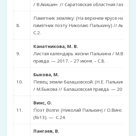
/ В.Акишин // Саратовская областная газета. — 
Памятник земляку: (На верхнем ярусе набер
8.
памятник поэту Николаю Палькину) // АиФ. — 
С.2.
Канатникова, М. В.
9.
Листая календарь жизни Палькина / М.В. Кана
правда. — 2017. – 27 июня. – С.8.
Быкова, М.
10.
Певец земли балашовской: (Н.Е. Палькину исп
/ М.Быкова // Балашовская правда. — 2017. – 23
Винс, О.
11.
Поэт Волги: (Николай Палькин) / О.Винс // АиФ
(№13). — С.24.
Пангаев, В.