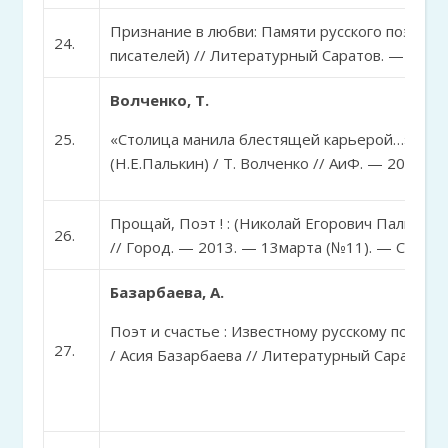
Признание в любви: Памяти русского поэта Н
24.
писателей) // Литературный Саратов. — 2013.
Волченко, Т.
25.
«Столица манила блестящей карьерой…»: Вер
(Н.Е.Палькин) / Т. Волченко // АиФ. — 2013. —
Прощай, Поэт ! : (Николай Егорович Палькин) 
26.
// Город. — 2013. — 13марта (№11). — С. 4.
Базарбаева, А.
Поэт и счастье : Известному русскому поэту Н
27.
/ Асия Базарбаева // Литературный Саратов. —