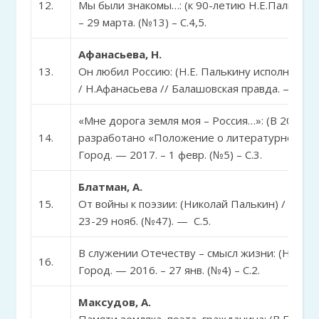
12.
Мы были знакомы…: (к 90-летию Н.Е.Палькина)
– 29 марта. (№13) – С.4,5.
Афанасьева, Н.
13.
Он любил Россию: (Н.Е. Палькину исполнилось
/ Н.Афанасьева // Балашовская правда. — 2017.
«Мне дорога земля моя – Россия…»: (В 2015 
14.
разработано «Положение о литературной прем
Город. — 2017. – 1 февр. (№5) – С.3.
Блатман, А.
15.
От войны к поэзии: (Николай Палькин) / Алекс
23-29 нояб. (№47). — С.5.
В служении Отечеству – смысл жизни: (Н.Пальк
16.
Город. — 2016. – 27 янв. (№4) – С.2.
Максудов, А.