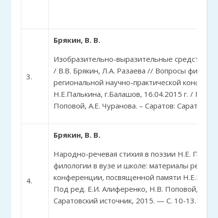
Брякин, В. В.
Изобразительно-выразительные средства язы
/ В.В. Брякин, Л.А. Разаева // Вопросы филоло
3.
региональной научно-практической конфере
Н.Е.Палькина, г.Балашов, 16.04.2015 г. / Под р
Поповой, А.Е. Чуранова. – Саратов: Саратовски
Брякин, В. В.
Народно-речевая стихия в поэзии Н.Е. Палькин
филологии в вузе и школе: материалы регион
конференции, посвященной памяти Н.Е.Палькина
4.
Под ред. Е.И. Алиференко, Н.В. Поповой, А.Е. 
Саратовский источник, 2015. — С. 10-13.