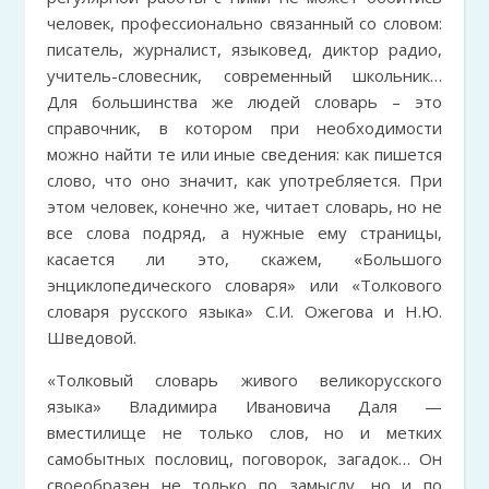
человек, профессионально связанный со словом:
писатель, журналист, языковед, диктор радио,
учитель-словесник, современный школьник…
Для большинства же людей словарь – это
справочник, в котором при необходимости
можно найти те или иные сведения: как пишется
слово, что оно значит, как употребляется. При
этом человек, конечно же, читает словарь, но не
все слова подряд, а нужные ему страницы,
касается ли это, скажем, «Большого
энциклопедического словаря» или «Толкового
словаря русского языка» С.И. Ожегова и Н.Ю.
Шведовой.
«Толковый словарь живого великорусского
языка» Владимира Ивановича Даля —
вместилище не только слов, но и метких
самобытных пословиц, поговорок, загадок… Он
своеобразен не только по замыслу, но и по