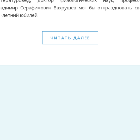
итературовед, доктор филологических наук, професс
ладимир Серафимович Вахрушев мог бы отпраздновать св
0-летний юбилей.
ЧИТАТЬ ДАЛЕЕ