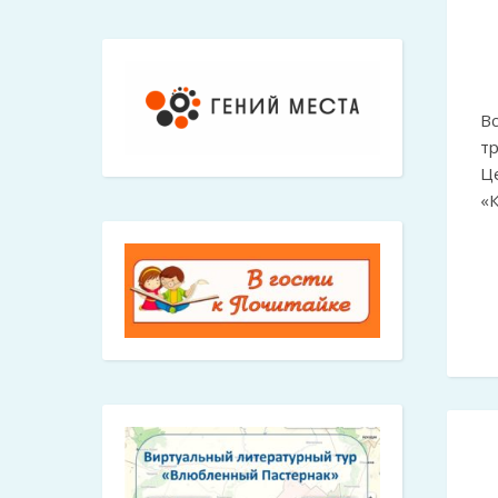
В
тр
Ц
«К