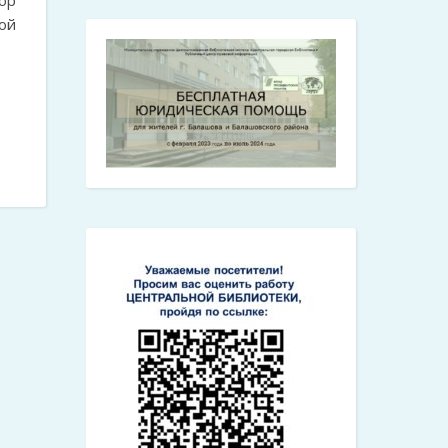
ор
ой