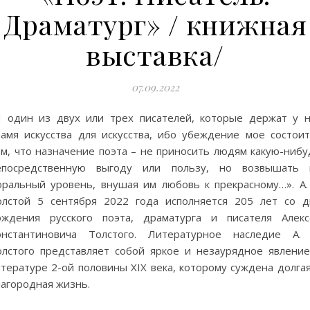
Драматург» / книжная
выставка/
07.09.2022
Я один из двух или трех писателей, которые держат у н
намя искусства для искусства, ибо убеждение мое состоит
ом, что назначение поэта – не приносить людям какую-нибу
епосредственную выгоду или пользу, но возвышать 
оральный уровень, внушая им любовь к прекрасному…». А. 
олстой 5 сентября 2022 года исполняется 205 лет со д
ождения русского поэта, драматурга и писателя Алекс
онстантиновича Толстого. Литературное наследие А. 
олстого представляет собой яркое и незаурядное явление
тературе 2-ой половины XIX века, которому суждена долгая
лагородная жизнь.