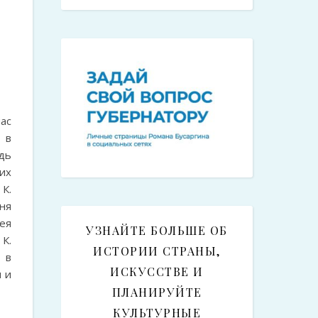
ас
 в
дь
их
К.
ня
ея
УЗНАЙТЕ БОЛЬШЕ ОБ
К.
ИСТОРИИ СТРАНЫ,
 в
ИСКУССТВЕ И
 и
ПЛАНИРУЙТЕ
КУЛЬТУРНЫЕ