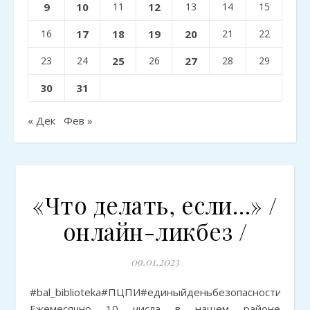
9
10
11
12
13
14
15
16
17
18
19
20
21
22
23
24
25
26
27
28
29
30
31
« Дек
Фев »
«Что делать, если…» /
онлайн-ликбез /
09.01.2023
#bal_biblioteka#ПЦПИ#единыйденьбезопасности#гражданскаяоборона#обнаружениебвс
Ежемесячно 10 числа в нашем районе