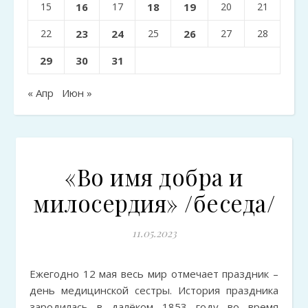
15
16
17
18
19
20
21
22
23
24
25
26
27
28
29
30
31
« Апр
Июн »
«Во имя добра и
милосердия» /беседа/
11.05.2023
Ежегодно 12 мая весь мир отмечает праздник –
день медицинской сестры. История праздника
зародилась в далёком 1853 году во время