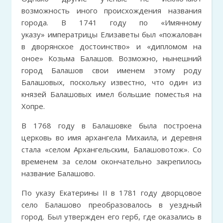
возможность иного происхождения названия
города. В 1741 году по «Имянному
указу» императрицы Елизаветы был «пожалован
в дворянское достоинство» и «дипломом на
оное» Козьма Балашов. Возможно, нынешний
город Балашов свои именем этому роду
Балашовых, поскольку известно, что один из
князей Балашовых имел большие поместья на
Хопре.
В 1768 году в Балашовке была построена
церковь во имя архангела Михаила, и деревня
стала «селом Архангельским, Балашовотож». Со
временем за селом окончательно закрепилось
название Балашово.
По указу Екатерины II в 1781 году дворцовое
село Балашово преобразовалось в уездный
город. Был утвержден его герб, где оказались в