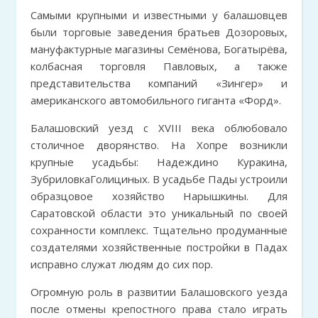
Самыми крупными и известными у балашовцев
были торговые заведения братьев Дозоровых,
мануфактурные магазины Семёнова, Богатырёва,
колбасная торговля Павловых, а также
представительства компаний «Зингер» и
американского автомобильного гиганта «Форд».
Балашовский уезд с XVIII века облюбовало
столичное дворянство. На Хопре возникли
крупные усадьбы: Надеждино Куракина,
ЗубриловкаГолициных. В усадьбе Пады устроили
образцовое хозяйство Нарышкины. Для
Саратовской области это уникальный по своей
сохранности комплекс. Тщательно продуманные
создателями хозяйственные постройки в Падах
исправно служат людям до сих пор.
Огромную роль в развитии Балашовского уезда
после отмены крепостного права стало играть