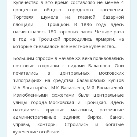
Купечество в это время составляло не менее 4
процентов общего городского населения.
Торговля шумела на главной базарной
площади — Троицкой. В 1896 году здесь
насчитывалось 180 торговых лавок. Четыре раза
в год на Троицкой проводились ярмарки, на
которые съезжалось всё местное купечество…
Большим спросом в начале ХХ века пользовались
почтовые открытки с видами Балашова. Они
печатались в центральных московских
типографиях на средства балашовских купцов
И.А. Богатырёва, М.К. Васильева, М.Я. Васильевой.
Излюбленными сюжетами были центральные
улицы города-Московская и Троицкая. Здесь
находились крупные магазины, различные
административные здания: биржа, банки,
управы, конторы. Строились и богатые
купеческие особняки.