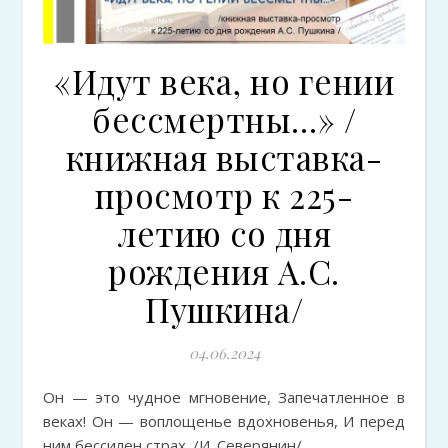
«Идут века, но гении
бессмертны…» /
книжная выставка-
просмотр к 225-
летию со дня
рождения А.С.
Пушкина/
04.06.2024
Он — это чудное мгновение, Запечатленное в
веках! Он — воплощенье вдохновенья, И перед
ним бессилен страх. /И. Северянин/