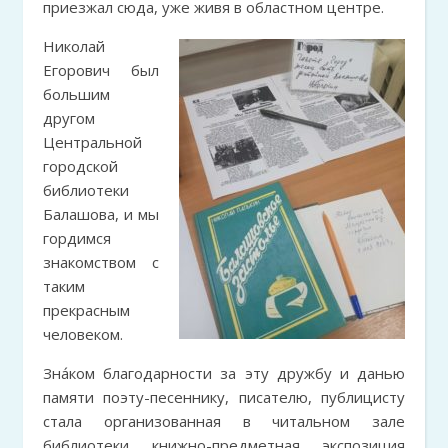
приезжал сюда, уже живя в областном центре.
Николай
Егорович был
большим
другом
Центральной
городской
библиотеки
Балашова, и мы
гордимся
знакомством с
таким
прекрасным
человеком.
Зна́ком благодарности за эту дружбу и данью
памяти поэту-песеннику, писателю, публицисту
стала организованная в читальном зале
библиотеки книжно-предметная экспозиция