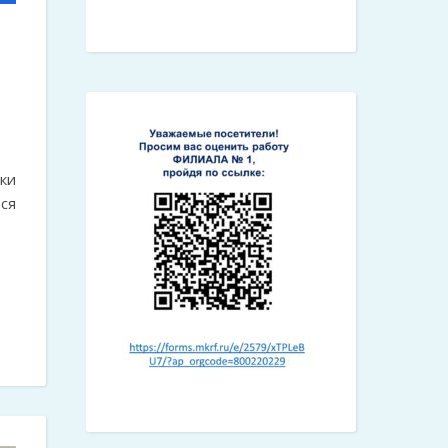
ки
ся