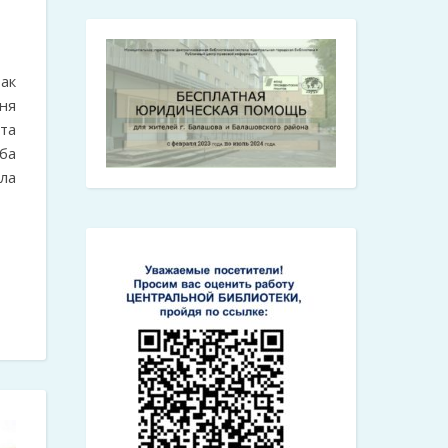
ак
ня
та
ба
ла