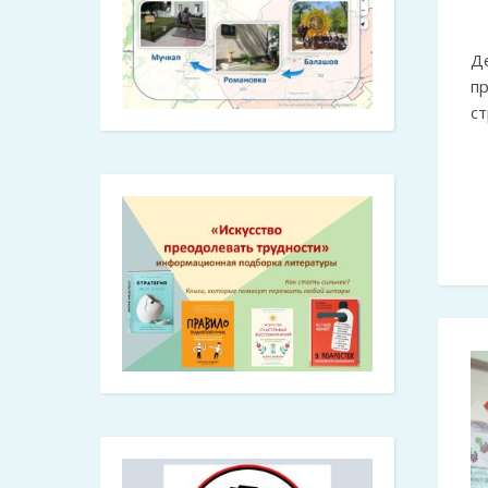
Д
п
ст