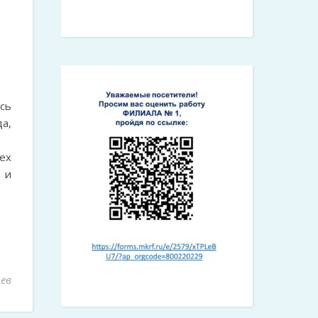
сь
а,
ех
 и
ев