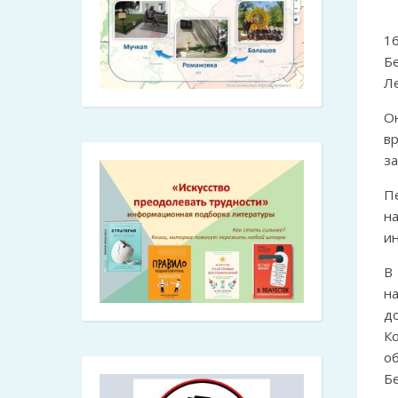
1
Б
Ле
О
в
за
П
н
ин
В
н
д
К
о
Б