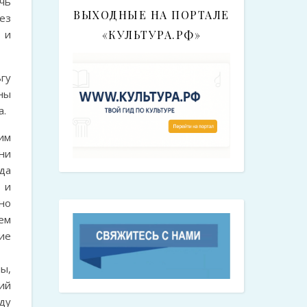
чь
ВЫХОДНЫЕ НА ПОРТАЛЕ
ез
 и
«КУЛЬТУРА.РФ»
гу
ны
а.
им
ни
гда
 и
но
ем
ие
ы,
ий
ду