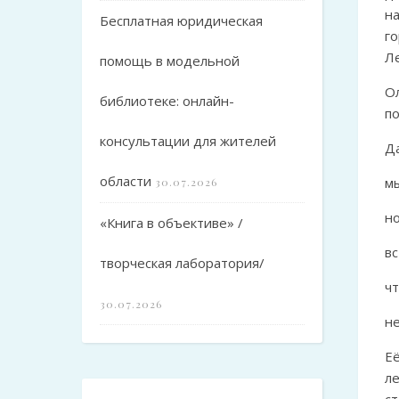
н
Бесплатная юридическая
г
Л
помощь в модельной
О
библиотеке: онлайн-
п
консультации для жителей
Да
области
мы
30.07.2026
но
«Книга в объективе» /
вс
творческая лаборатория/
чт
30.07.2026
н
Е
л
с