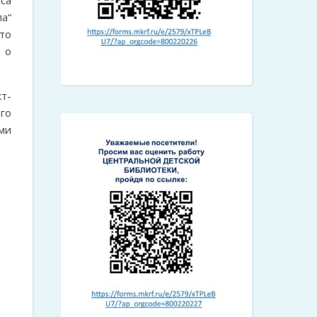
а“
то
 о
т-
го
ми