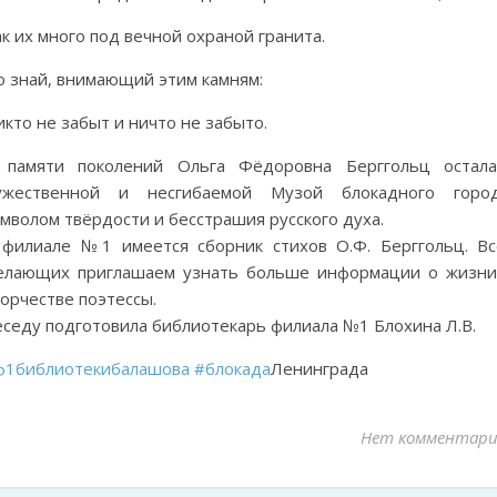
к их много под вечной охраной гранита.
о знай, внимающий этим камням:
кто не забыт и ничто не забыто.
 памяти поколений Ольга Фёдоровна Берггольц остала
ужественной и несгибаемой Музой блокадного город
мволом твёрдости и бесстрашия русского духа.
 филиале №1 имеется сборник стихов О.Ф. Берггольц. Вс
елающих приглашаем узнать больше информации о жизни
орчестве поэтессы.
еседу подготовила библиотекарь филиала №1 Блохина Л.В.
ф1библиотекибалашова
#блокада
Ленинграда
Нет комментари