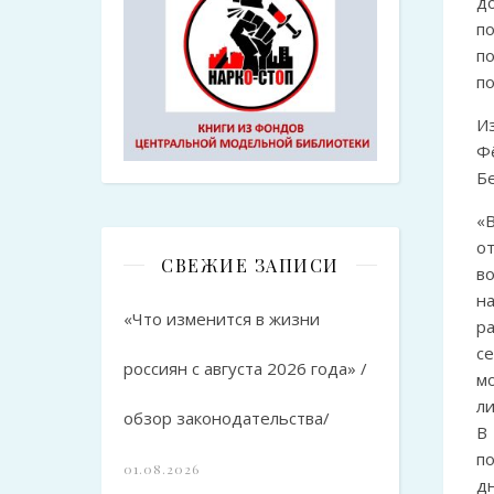
д
п
п
п
И
Ф
Бе
«
о
СВЕЖИЕ ЗАПИСИ
во
н
«Что изменится в жизни
ра
с
россиян с августа 2026 года» /
м
л
обзор законодательства/
В
п
01.08.2026
д