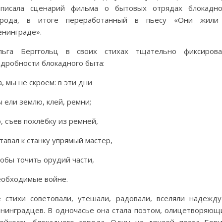
аписала сценарий фильма о бытовых отрядах блокадно
орода, в итоге переработанный в пьесу «Они жили
енинграде».
льга Берггольц в своих стихах тщательно фиксирова
одробности блокадного быта:
, мы не скроем: в эти дни
 ели землю, клей, ремни;
, съев похлёбку из ремней,
тавал к станку упрямый мастер,
обы точить орудий части,
еобходимые войне.
ё стихи советовали, утешали, радовали, вселяли надежду
енинградцев. В одночасье она стала поэтом, олицетворяющ
тойкость блокадного города. Один из друзей поэта Бори