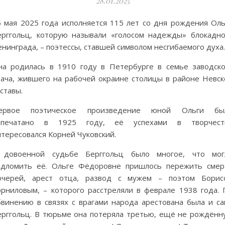
28.01.2025
6 мая 2025 года исполняется 115 лет со дня рождения Оль
ерггольц, которую называли «голосом надежды» блокадно
нинграда, – поэтессы, ставшей символом несгибаемого духа.
на родилась в 1910 году в Петербурге в семье заводско
рача, жившего на рабочей окраине столицы в районе Невск
ставы.
ервое поэтическое произведение юной Ольги бы
апечатано в 1925 году, её успехами в творчест
тересовался Корней Чуковский.
 довоенной судьбе Берггольц было многое, что мог
адломить её. Ольге Фёдоровне пришлось пережить смер
очерей, арест отца, развод с мужем – поэтом Борис
орниловым, – которого расстреляли в феврале 1938 года. 
бвинению в связях с врагами народа арестована была и са
ерггольц. В тюрьме она потеряла третью, ещё не рождённ