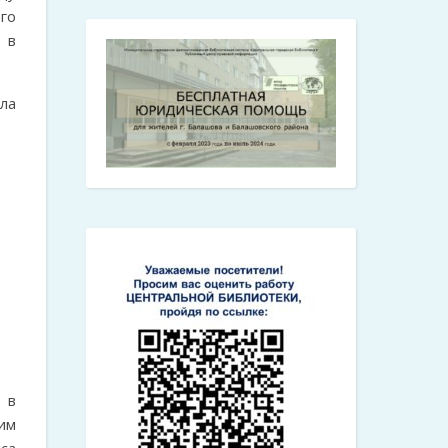
го
 в
ла
 в
им
са