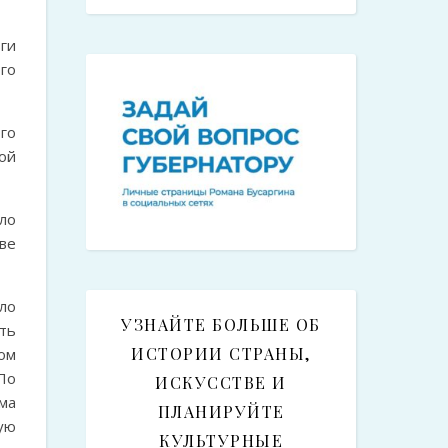
ги
го
го
ой
ло
ве
ло
УЗНАЙТЕ БОЛЬШЕ ОБ
ть
ИСТОРИИ СТРАНЫ,
ом
По
ИСКУССТВЕ И
ма
ПЛАНИРУЙТЕ
ую
КУЛЬТУРНЫЕ