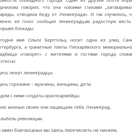
орнилова говорил, что она «своими стихами „заговаривал
наряды, отводила беду от Ленинграда». И так случилось, ч
менно её голос сообщил ленинградцам радостную весть
рорыве блокады.
егодня имя Ольги Берггольц носит одна из улиц Санк
етербурга, а гранитные плиты Пискарёвского мемориально
ладбища «говорят» с жителями и гостями города слова
этессы:
десь лежат ленинградцы.
десь горожане – мужчины, женщины, дети.
ядом с ними солдаты-красноармейцы.
сею жизнью своею они защищали тебя, Ленинград,
олыбель революции.
х имён благородных мы здесь перечислить не сможем,