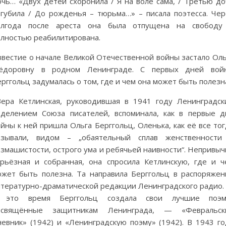
очь… «Двух детей схоронила / Я на воле сама, / Третью до
огубила / До рожденья – тюрьма…» – писала поэтесса. Чер
олгода после ареста она была отпущена на свободу
олностью реабилитирована.
звестие о начале Великой Отечественной войны застало Оль
ёдоровну в родном Ленинграде. С первых дней вой
рггольц задумалась о том, где и чем она может быть полезн
Вера Кетлинская, руководившая в 1941 году Ленинградск
тделением Союза писателей, вспоминала, как в первые д
йны к ней пришла Ольга Берггольц, Оленька, как её все то
азывали, видом – „обаятельный сплав женственности
змашистости, острого ума и ребячьей наивности“. Непривыч
ерьёзная и собранная, она спросила Кетлинскую, где и ч
ожет быть полезна. Та направила Берггольц в распоряжен
итературно-драматической редакции Ленинградского радио.
 это время Берггольц создала свои лучшие поэм
освящённые защитникам Ленинграда, — «Февральск
невник» (1942) и «Ленинградскую поэму» (1942). В 1943 го