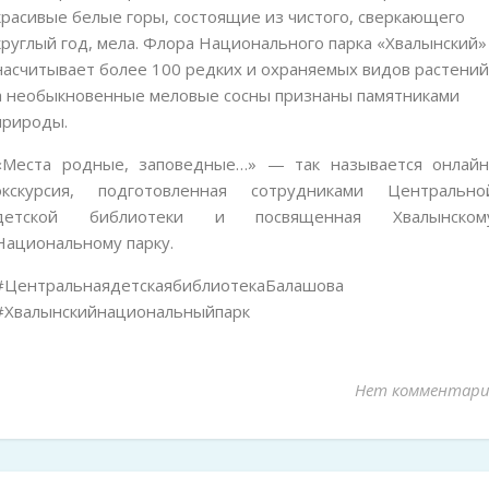
красивые белые горы, состоящие из чистого, сверкающего
круглый год, мела. Флора Национального парка «Хвалынский»
насчитывает более 100 редких и охраняемых видов растений
а необыкновенные меловые сосны признаны памятниками
природы.
«Места родные, заповедные…» — так называется онлайн
экскурсия, подготовленная сотрудниками Центрально
детской библиотеки и посвященная Хвалынском
Национальному парку.
#ЦентральнаядетскаябиблиотекаБалашова
#Хвалынскийнациональныйпарк
Нет комментари