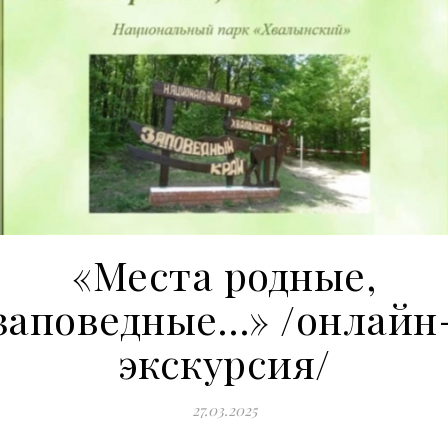
«Места родные,
заповедные…» /онлайн
экскурсия/
27.03.2025