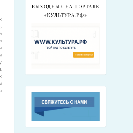
ВЫХОДНЫЕ НА ПОРТАЛЕ
«КУЛЬТУРА.РФ»
х
,
й
и
я
м
у
.
х
м
я