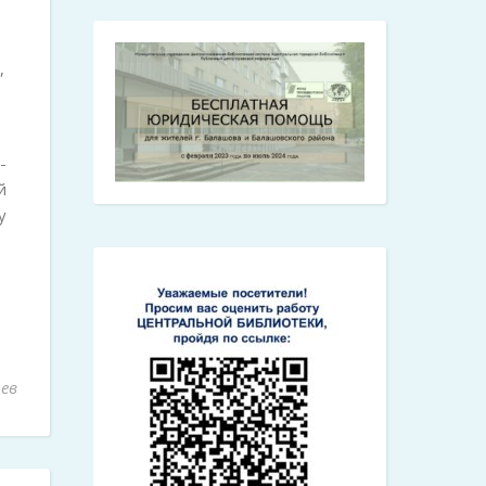
,
-
й
у
ев