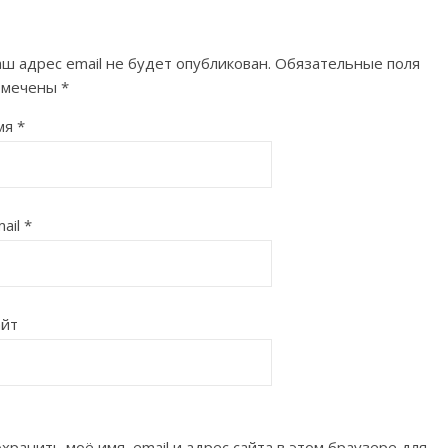
ш адрес email не будет опубликован.
Обязательные поля
омечены
*
мя
*
ail
*
айт
хранить моё имя, email и адрес сайта в этом браузере для