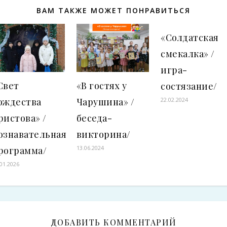
ВАМ ТАКЖЕ МОЖЕТ ПОНРАВИТЬСЯ
«Солдатская
смекалка» /
игра-
Свет
«В гостях у
состязание/
ождества
Чарушина» /
22.02.2024
ристова» /
беседа-
ознавательная
викторина/
13.06.2024
рограмма/
.01.2026
ДОБАВИТЬ КОММЕНТАРИЙ