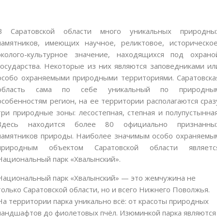
В Саратовской области много уникальных природны
памятников, имеющих научное, реликтовое, историческое
эколого-культурное значение, находящихся под охрано
государства. Некоторые из них являются заповедниками ил
особо охраняемыми природными территориями. Саратовска
область сама по себе уникальный по природны
особенностям регион, на ее территории располагаются сраз
три природные зоны: лесостепная, степная и полупустынная
Здесь находится более 80 официально признанны
памятников природы. Наиболее значимым особо охраняемы
природным объектом Саратовской области являетс
Национальный парк «Хвалынский».
Национальный парк «Хвалынский» — это жемчужина не
только Саратовской области, но и всего Нижнего Поволжья.
На территории парка уникально всё: от красоты природных
ландшафтов до фиолетовых пчёл. Изюминкой парка являются