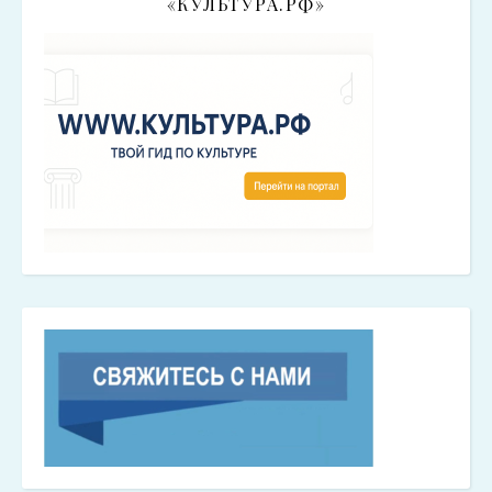
«КУЛЬТУРА.РФ»