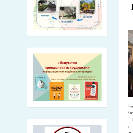
Ц
би
– 
с