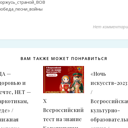
горжусь_страной_ВОВ
победа_песни_войны
Нет комментари
ВАМ ТАКЖЕ МОЖЕТ ПОНРАВИТЬСЯ
ДА —
«Ночь
доровью и
искусств-2023
ечте, НЕТ —
/
X
аркотикам,
Всероссийска
Всероссийский
еде» /
культурно-
тест на знание
нижная
образователь