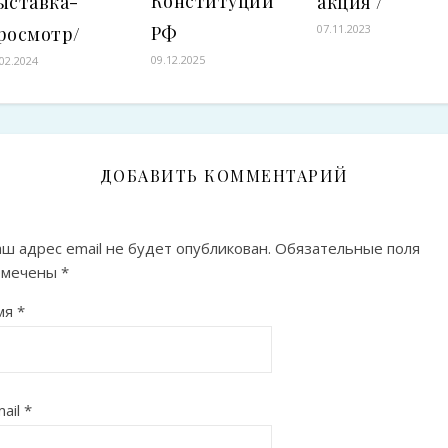
Конституции
ыставка-
акция /
РФ
07.11.2023
росмотр/
09.12.2025
.02.2024
ДОБАВИТЬ КОММЕНТАРИЙ
ш адрес email не будет опубликован.
Обязательные поля
омечены
*
мя
*
ail
*