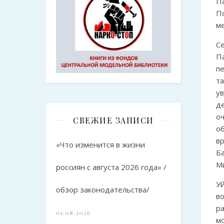
П
П
м
С
П
п
та
у
д
о
СВЕЖИЕ ЗАПИСИ
о
в
«Что изменится в жизни
Б
Ми
россиян с августа 2026 года» /
У
обзор законодательства/
в
р
01.08.2026
м