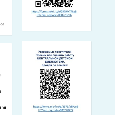
ев
»
я
ная