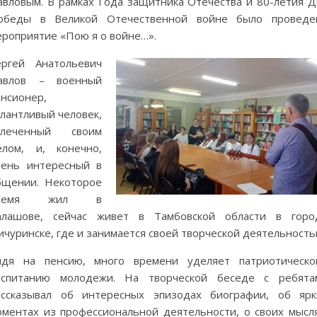
авловым. В рамках Года защитника Отечества и 80-летия Д
обеды в Великой Отечественной войне было проведе
ероприятие «Пою я о войне…».
ергей Анатольевич
авлов – военный
енсионер,
лантливый человек,
влеченный своим
елом, и, конечно,
чень интересный в
бщении. Некоторое
ремя жил в
алашове, сейчас живет в Тамбовской области в горо
чуринске, где и занимается своей творческой деятельность
йдя на пенсию, много времени уделяет патриотическо
оспитанию молодежи. На творческой беседе с ребята
ассказывал об интересных эпизодах биографии, об ярк
оментах из профессиональной деятельности, о своих мысля