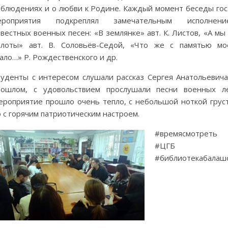
аблюдениях и о любви к Родине. Каждый момент беседы гос
ероприятия подкреплял замечательным исполнени
вестных военных песен: «В землянке» авт. К. Листов, «А м
илоты» авт. В. Соловьёв-Седой, «Что же с памятью мо
ало…» Р. Рождественского и др.
туденты с интересом слушали рассказ Сергея Анатольевича
рошлом, с удовольствием прослушали песни военных ле
ероприятие прошло очень тепло, с небольшой ноткой груст
 с горячим патриотическим настроем.
#времясмотреть
#ЦГБ
#библиотекабалаш