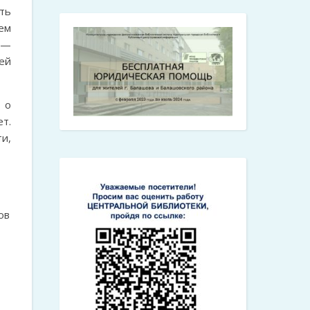
ть
ем
ы —
ей
 о
т.
и,
ов