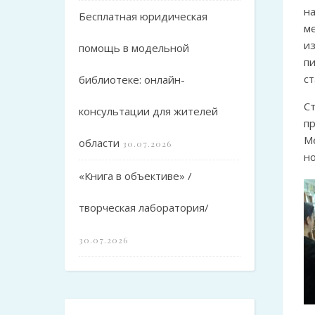
н
Бесплатная юридическая
м
из
помощь в модельной
п
ст
библиотеке: онлайн-
С
консультации для жителей
п
М
области
30.07.2026
но
«Книга в объективе» /
творческая лаборатория/
30.07.2026