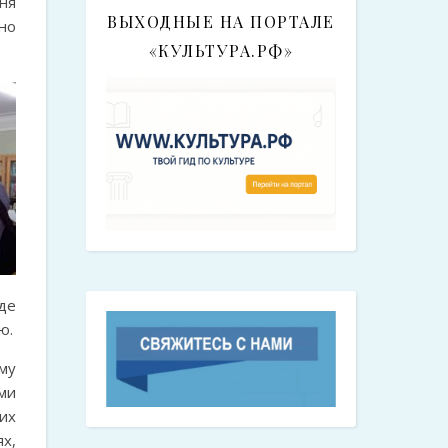
ня
ВЫХОДНЫЕ НА ПОРТАЛЕ
но
«КУЛЬТУРА.РФ»
де
ю.
му
ми
их
х,