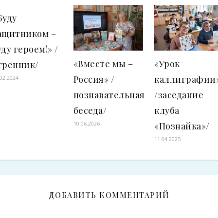
Буду
ащитником –
уду героем!» /
«Вместе мы –
«Урок
тренник/
Россия» /
каллиграфии
.02.2024
познавательная
/заседание
беседа/
клуба
10.06.2026
«Познайка»/
11.04.2025
ДОБАВИТЬ КОММЕНТАРИЙ