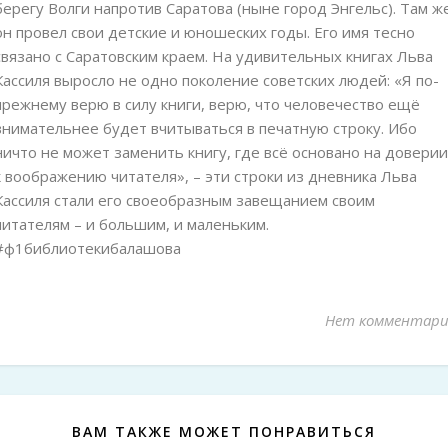
берегу Волги напротив Саратова (ныне город Энгельс). Там ж
он провел свои детские и юношеских годы. Его имя тесно
связано с Саратовским краем. На удивительных книгах Льва
Кассиля выросло не одно поколение советских людей: «Я по-
прежнему верю в силу книги, верю, что человечество ещё
внимательнее будет вчитываться в печатную строку. Ибо
ничто не может заменить книгу, где всё основано на доверии
к воображению читателя», – эти строки из дневника Льва
Кассиля стали его своеобразным завещанием своим
читателям – и большим, и маленьким.
#ф1библиотекибалашова
Нет комментари
ВАМ ТАКЖЕ МОЖЕТ ПОНРАВИТЬСЯ