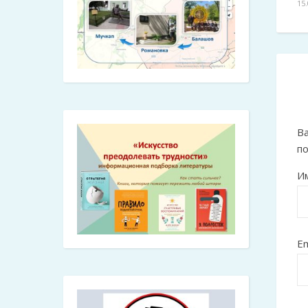
15
Ва
п
И
Em