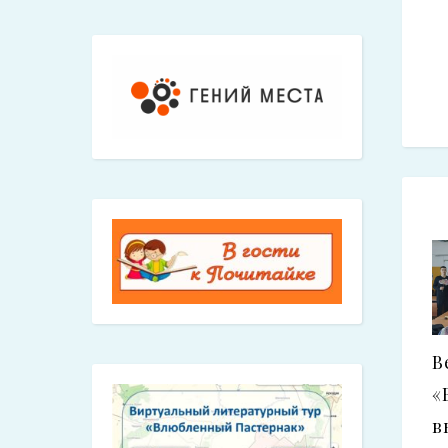
В
«
в