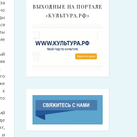
за
ВЫХОДНЫЕ НА ПОРТАЛЕ
но
«КУЛЬТУРА.РФ»
ды
ся
эты
ие
ый
яя
.
го
же
 к
то
ий
где
т,
 и