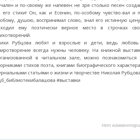
чален и по-своему же напевен: не зря столько песен созда
 его стихи! Он, как и Есенин, по-особому чувство-вал и п
собому, душою, воспринимал слово, знал его истинную цену
аходил ему поэтически верное место в строчках сво
тихотворений.
тихи Рубцова любят и взрослые и дети, ведь любовь
миротворение всегда нужны человеку. На книжной выставк
рганизованной в читальном зале, можно познакомиться 
орниками стихов поэта, книгами биографического характера
урнальными статьями о жизни и творчестве Николая Рубцова
цб_библиотекибалашова #выставки
Нет комментари