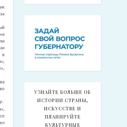
ик
за
ый
на
ли
ии
 в
»,
»,
ва
во
УЗНАЙТЕ БОЛЬШЕ ОБ
ИСТОРИИ СТРАНЫ,
Р.
ИСКУССТВЕ И
»,
се
ПЛАНИРУЙТЕ
ел
КУЛЬТУРНЫЕ