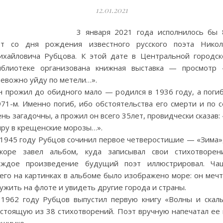
12.01.2021
3 января 2021 года исполнилось бы 
ет со дня рождения известного русского поэта Никол
ихайловича Рубцова. К этой дате в Центральной городск
иблиотеке организована книжная выставка — просмотр 
ревожно уйду по метели…».
н прожил до обидного мало — родился в 1936 году, а погиб
71-м. Именно погиб, ибо обстоятельства его смерти и по с
нь загадочны, а прожил он всего 35лет, провидчески сказав:
мру в крещенские морозы…».
 1945 году Рубцов сочинил первое четверостишие — «Зима»,
скоре завел альбом, куда записывал свои стихотворени
аждое произведение будущий поэт иллюстрировал. Ча
его на картинках в альбоме было изображено море: он мечт
ужить на флоте и увидеть другие города и страны.
 1962 году Рубцов выпустил первую книгу «Волны и скалы
остоящую из 38 стихотворений. Поэт вручную напечатал ее 