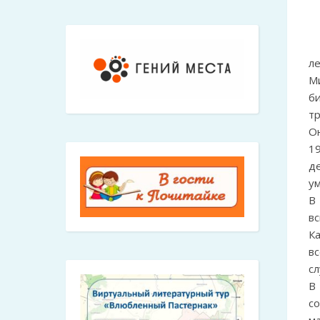
л
М
б
т
О
19
де
у
В
в
К
вс
сл
В
с