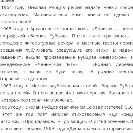
ашинке.
 1964 году Николай Рубцов решил издать новый сборн
тихотворений. Машинописный макет книги он сделал 
сколько ночей.
 1965 году в Архангельске вышла книга «Лирика» — перв
ипографский сборник Рубцова. Поэта стали приглашать 
ологодские литературные вечера, а местные газеты проси
азрешения публиковать следующие его стихи. В издан
Коммунист» вышло произведение Рубцова «Январское», а
женедельнике «Ленинский путь» — «Родная деревня
Хозяйка», «Таковы на Руси леса», «В родных местах
тправляясь в дорогу».
 1967 году в Москве опубликовали второй сборник Рубцо
Звезда полей». В него вошло 44 стихотворения, большинст
 которых поэт сочинил в Вологде.
1968 году Николай Рубцов стал членом Союза писателей ССС
 этот же год поэт написал стихотворения «До конца
асточка», «Прощальное», «Про зайца», «Листья осенние». В
ни вошли в сборник 1969 года «Душа хранит», который выш