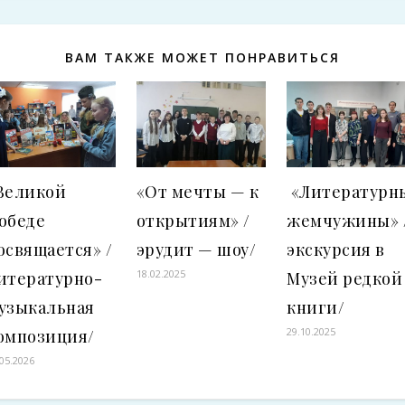
ВАМ ТАКЖЕ МОЖЕТ ПОНРАВИТЬСЯ
Великой
«От мечты — к
«Литературн
обеде
открытиям» /
жемчужины» 
освящается» /
эрудит — шоу/
экскурсия в
18.02.2025
итературно-
Музей редкой
узыкальная
книги/
29.10.2025
омпозиция/
.05.2026