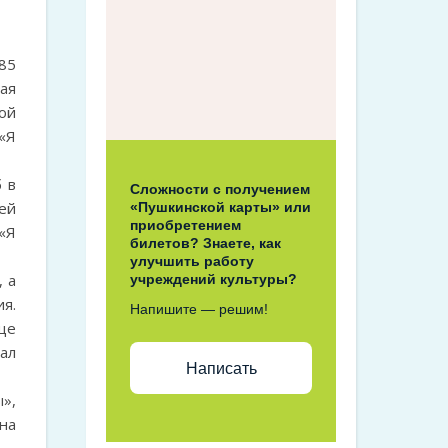
85
ая
ой
«Я
 в
Сложности с получением
ей
«Пушкинской карты» или
приобретением
 «Я
билетов? Знаете, как
улучшить работу
 а
учреждений культуры?
я.
Напишите — решим!
ще
ал
Написать
»,
на