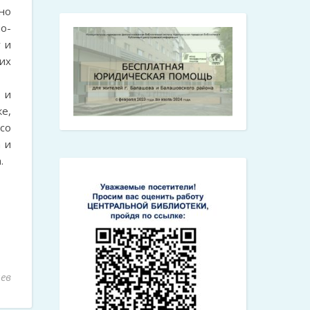
но
о-
 и
их
 и
е,
со
 и
.
ев