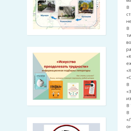
м
В
с
не
В
т
в
р
«
е
«
«О
В
«
из
В 
В
«Л
о