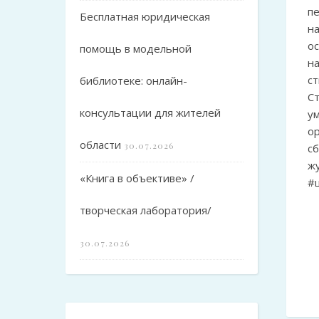
пе
Бесплатная юридическая
на
о
помощь в модельной
н
с
библиотеке: онлайн-
С
консультации для жителей
у
о
области
30.07.2026
сб
ж
«Книга в объективе» /
#
творческая лаборатория/
30.07.2026