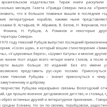
 архангельском издательстве. Тираж книги раскупили 
есколько месяцев. Газета «Правда Севера» писа-ла: «Прият
ознавать, что в большое плаванье вышли в последние го
акие литературные корабли, какими ныне представляют
озаики В. Астафьев, Ф. Абрамов, В. Белов, Н. Жернаков, по
. Фокина, Н. Рубцов, А. Романов и некоторые друг
итераторы Севера».
 1970 году Николай Рубцов выпустил последний прижизненн
борник «Сосен шум», в который вошли стихотворения «Зимн
чь», «У церковных берез», «Шумит Катунь» и многие другие
ри жизни поэт издал всего четыре книги стихов, а после е
мерти вышло больше 30 изданий. Без его имени у
евозможно представить рус-скую поэзию. Прикоснуться
оэзии Николая Рубцова – значит прикоснуться к чему-
езамутненному и доброму.
 творчестве Рубцова неразрывно связаны Вологодский отч
ай, где прошло военное детдомовское детство, и столица, 
н обрёл истинных друзей и литературное признание… Говоря
н сродни Есенину. Но он по-своему, порубцовски, радостен