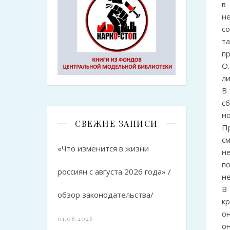
в
н
с
т
пр
О
л
В
с
но
СВЕЖИЕ ЗАПИСИ
П
с
«Что изменится в жизни
н
п
россиян с августа 2026 года» /
н
В
обзор законодательства/
кр
о
01.08.2026
о