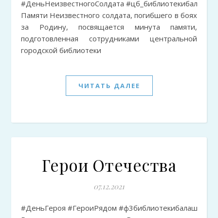
#ДеньНеизвестногоСолдата #цб_библиотекибалашова #даты
Памяти Неизвестного солдата, погибшего в боях
за Родину, посвящается минута памяти,
подготовленная сотрудниками центральной
городской библиотеки
ЧИТАТЬ ДАЛЕЕ
Герои Отечества
07.12.2021
#ДеньГероя #ГероиРядом #ф3библиотекибалашова #даты