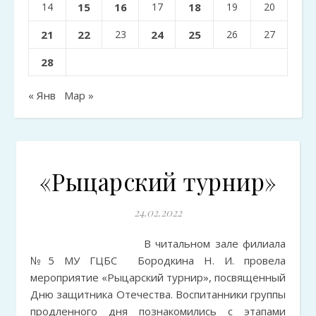
14
15
16
17
18
19
20
21
22
23
24
25
26
27
28
« Янв
Мар »
«Рыцарский турнир»
24.02.2022
В читальном зале филиала
№5 МУ ГЦБС Бородкина Н. И. провела
мероприятие «Рыцарский турнир», посвященный
Дню защитника Отечества. Воспитанники группы
продленного дня познакомились с этапами