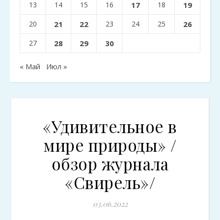
13
14
15
16
17
18
19
20
21
22
23
24
25
26
27
28
29
30
« Май
Июл »
«Удивительное в
мире природы» /
обзор журнала
«Свирель»/
03.06.2022