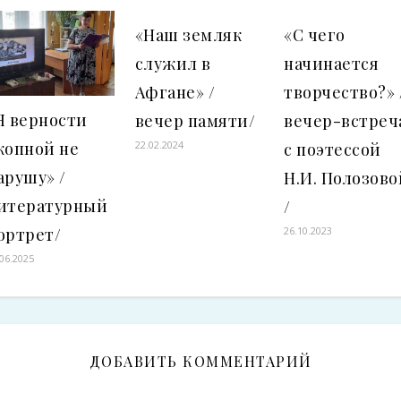
«Наш земляк
«С чего
служил в
начинается
Афгане» /
творчество?» 
Я верности
вечер памяти/
вечер-встреч
копной не
22.02.2024
с поэтессой
арушу» /
Н.И. Полозово
итературный
/
ортрет/
26.10.2023
.06.2025
ДОБАВИТЬ КОММЕНТАРИЙ