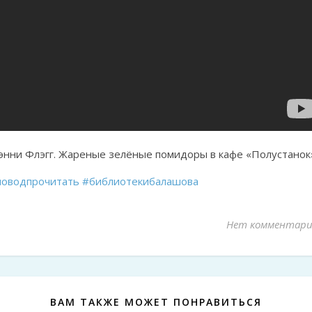
энни Флэгг. Жареные зелёные помидоры в кафе «Полустанок
поводпрочитать
#библиотекибалашова
Нет комментари
ВАМ ТАКЖЕ МОЖЕТ ПОНРАВИТЬСЯ