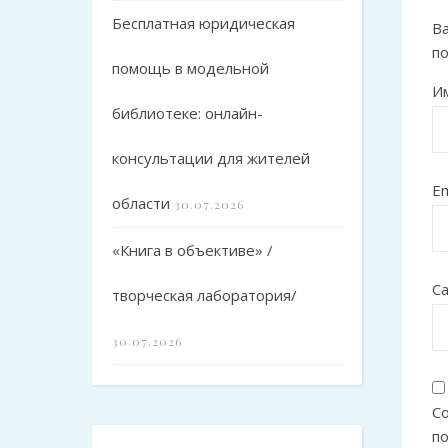
Бесплатная юридическая
Ва
п
помощь в модельной
И
библиотеке: онлайн-
консультации для жителей
Em
области
30.07.2026
«Книга в объективе» /
С
творческая лаборатория/
30.07.2026
Со
п