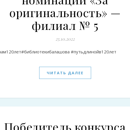
оригинальность» —
филиал № 5
25.10.2022
нам120лет#библиотекибалашова #путьдлинойв120лет
ЧИТАТЬ ДАЛЕЕ
Победитель конкурса