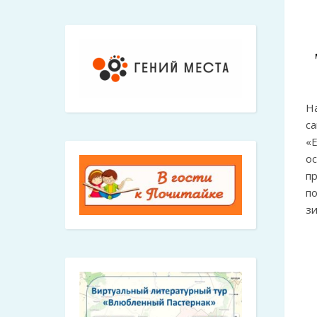
Н
с
«
о
п
по
зи