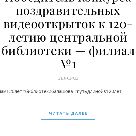
поздравительных
видеооткрыток к 120-
летию центральной
библиотеки — филиал
№1
25.10.2022
нам120лет#библиотекибалашова #путьдлинойв120лет
ЧИТАТЬ ДАЛЕЕ