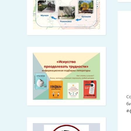
С
б
#