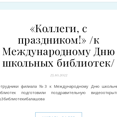
«Коллеги, с
праздником!» /к
Международному Дню
школьных библиотек/
25.10.2022
отрудники филиала №3 к Международному Дню школьн
иблиотек подготовили поздравительную видеооткрытк
ф3библиотекибалашова