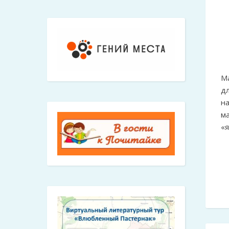
М
д
на
ма
«я