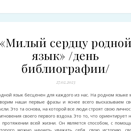
«Милый сердцу родно
язык» /день
библиографии/
27.02.2023
одной язык бесценен для каждого из нас. На родном языке 
оворим наши первые фразы и яснее всего высказываем св
сли. Это та основа, на которой все люди строят свою лично
мгновения своего первого вздоха. Это то, что ориентирует 
а протяжении всей жизни. Он является способом, с помощ
оторого можно научить уважать себя, свою историю, св