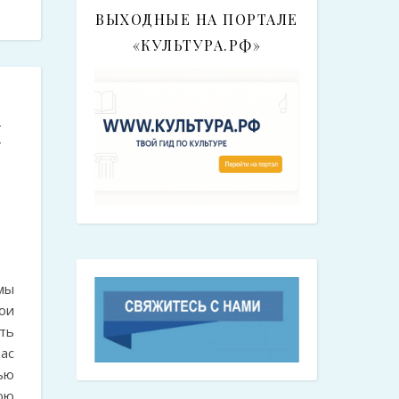
ВЫХОДНЫЕ НА ПОРТАЛЕ
«КУЛЬТУРА.РФ»
й
мы
ои
сть
нас
ью
ою