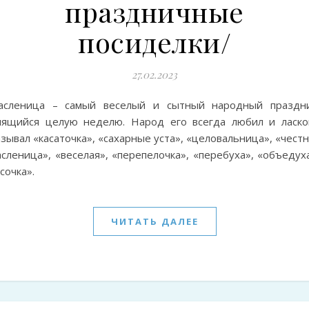
праздничные
посиделки/
27.02.2023
асленица – самый веселый и сытный народный праздни
лящийся целую неделю. Народ его всегда любил и ласко
зывал «касаточка», «сахарные уста», «целовальница», «чест
сленица», «веселая», «пеpепелочка», «пеpебуха», «объедух
сочка».
ЧИТАТЬ ДАЛЕЕ