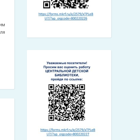
им
ля