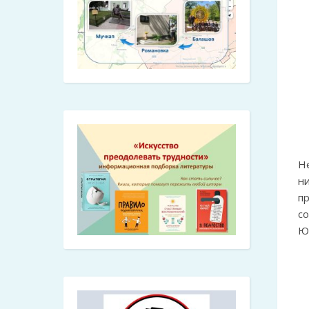
Н
н
пр
с
Ю