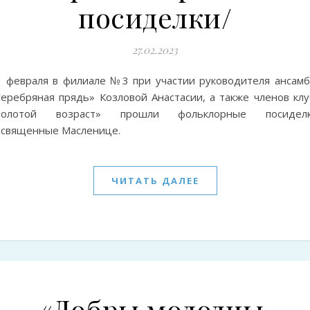
посиделки/
27.02.2023
1 февраля в филиале №3 при участии руководителя ансамб
Серебряная прядь» Козловой Анастасии, а также членов клу
Золотой возраст» прошли фольклорные посиделк
освященные Масленице.
ЧИТАТЬ ДАЛЕЕ
«Добры молодцы,