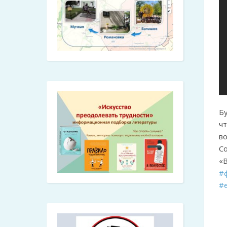
Б
ч
в
С
«
#
#