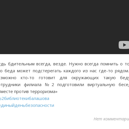
удь бдительным всегда, везде. Нужно всегда помнить о то
то беда может подстерегать каждого из нас где-то рядом.
озможно кто-то готовит для окружающих такую бед
отрудники филиала №2 подготовили виртуальную бесе
Вместе против терроризма»
ф2библиотекибалашова
единыйденьбезопасности
Нет комментари