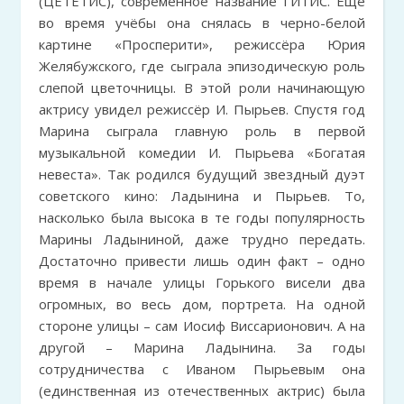
(ЦЕТЕТИС), современное название ГИТИС. Ещё
во время учёбы она снялась в черно-белой
картине «Просперити», режиссёра Юрия
Желябужского, где сыграла эпизодическую роль
слепой цветочницы. В этой роли начинающую
актрису увидел режиссёр И. Пырьев. Спустя год
Марина сыграла главную роль в первой
музыкальной комедии И. Пырьева «Богатая
невеста». Так родился будущий звездный дуэт
советского кино: Ладынина и Пырьев. То,
насколько была высока в те годы популярность
Марины Ладыниной, даже трудно передать.
Достаточно привести лишь один факт – одно
время в начале улицы Горького висели два
огромных, во весь дом, портрета. На одной
стороне улицы – сам Иосиф Виссарионович. А на
другой – Марина Ладынина. За годы
сотрудничества с Иваном Пырьевым она
(единственная из отечественных актрис) была