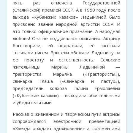
пять раз отмечена Государственной
(Сталинской) премией СССР. А в 1950 году после
выхода «Кубанских казаков» Ладыниной было
присвоено звание народной артистки СССР. И
это только официальное признание. А народная
любовь! Она не поддавалась описанию. Актрису
боготворили, ей подражали, её засыпали
тысячами писем. Зрители обожали Ладынину за
ее простоту и естественность. Сельские
жительницы Марины Ладыниной —
трактористка Марьяна («Трактористы»),
свинарка Глаша («Свинарка и пастух»),
председатель колхоза Галина Ермолаевна
(«Кубанские казаки») – выходили обаятельными
и убедительными.
Рассказ о жизненном и творческом пути актрисы
сопровождался электронной презентацией
«Звезда рождает вдохновение» и фрагментами