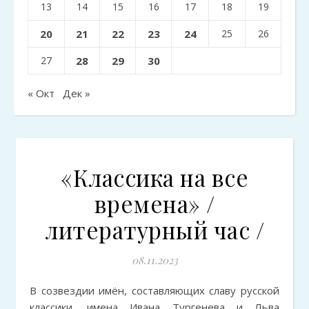
13
14
15
16
17
18
19
20
21
22
23
24
25
26
27
28
29
30
« Окт
Дек »
«Классика на все
времена» /
литературный час /
08.11.2023
В созвездии имён, составляющих славу русской
классики, имена Ивана Тургенева и Льва