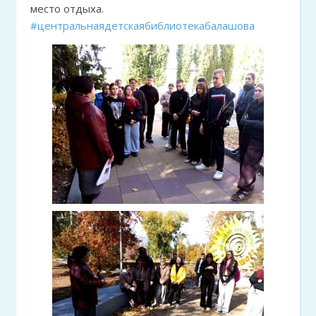
место отдыха.
#центральнаядетскаябиблиотекабалашова