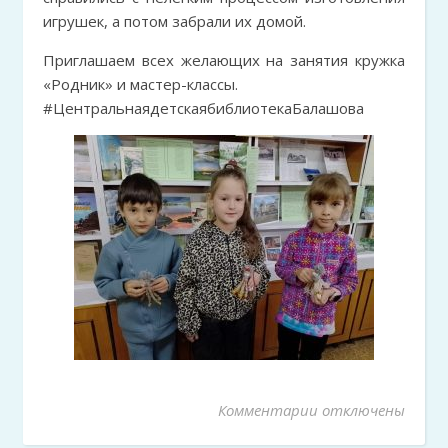
игрушек, а потом забрали их домой.
Приглашаем всех желающих на занятия кружка
«Родник» и мастер-классы.
#ЦентральнаядетскаябиблиотекаБалашова
Комментарии
к записи Кружок «
отключены