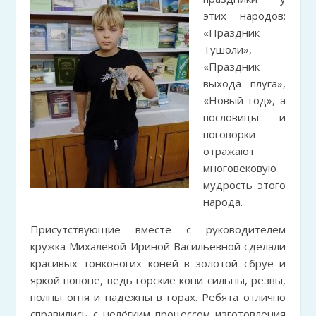
этих народов:
«Праздник
Тушоли»,
«Праздник
выхода плуга»,
«Новый год», а
пословицы и
поговорки
отражают
многовековую
мудрость этого
народа.
Присутствующие вместе с руководителем
кружка Михалевой Ириной Васильевной сделали
красивых тонконогих коней в золотой сбруе и
яркой попоне, ведь горские кони сильны, резвы,
полны огня и надёжны в горах. Ребята отлично
справились с нелёгким процессом изготовления