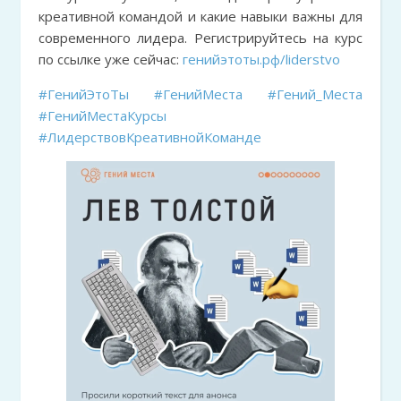
креативной командой и какие навыки важны для
современного лидера. Регистрируйтесь на курс
по ссылке уже сейчас:
генийэтоты.рф/liderstvo
#ГенийЭтоТы
#ГенийМеста
#Гений_Места
#ГенийМестаКурсы
#ЛидерствовКреативнойКоманде