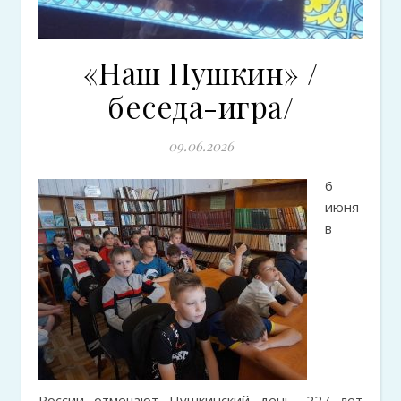
«Наш Пушкин» /
беседа-игра/
09.06.2026
6
июня
в
России отмечают Пушкинский день. 227 лет