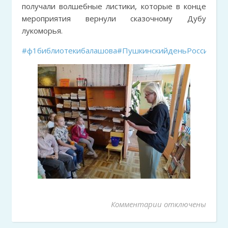
получали волшебные листики, которые в конце
мероприятия вернули сказочному Дубу
лукоморья.
#ф1библиотекибалашова
#ПушкинскийденьРоссии
#де
Комментарии
к записи «Наш Пуш
отключены