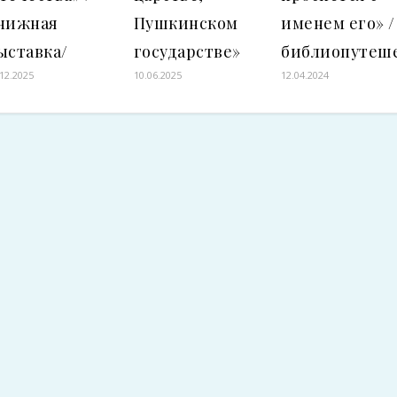
нижная
Пушкинском
именем его» /
ыставка/
государстве»
библиопутеш
.12.2025
10.06.2025
12.04.2024