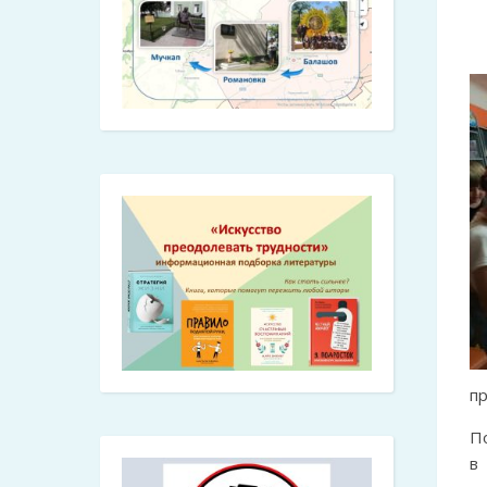
п
По
в