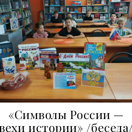
«Символы России —
вехи истории» /беседа