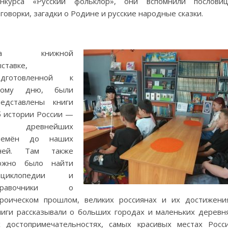
онкурса «Русский фольклор», они вспомнили пословиц
говорки, загадки о Родине и русские народные сказки.
а книжной
ставке,
одготовленной к
тому дню, были
редставлены книги
б истории России —
т древнейших
ремён до наших
ней. Там также
ожно было найти
нциклопедии и
правочники о
ероическом прошлом, великих россиянах и их достижения
ниги рассказывали о больших городах и маленьких деревня
х достопримечательностях, самых красивых местах Росси