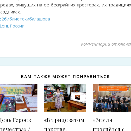
ародах, живущих на её бескрайних просторах, их традициях
аздниках.
ф2библиотекибалашова
ДеньРоссии
Комментарии
к записи 
отключе
ВАМ ТАКЖЕ МОЖЕТ ПОНРАВИТЬСЯ
День Героев
«В тридевятом
«Земля
течества» /
царстве,
проснётся с