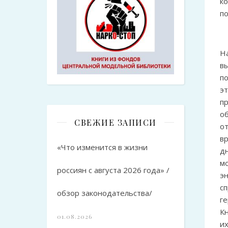
к
по
Н
вы
п
э
п
о
СВЕЖИЕ ЗАПИСИ
о
в
«Что изменится в жизни
д
м
россиян с августа 2026 года» /
э
с
обзор законодательства/
г
К
01.08.2026
и