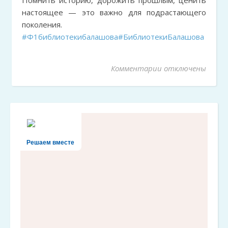
Помнить историю, дорожить прошлым, ценить
настоящее — это важно для подрастающего
поколения.
#Ф1библиотекибалашова
#БиблиотекиБалашова
Комментарии
к записи «Детств
отключены
Решаем вместе