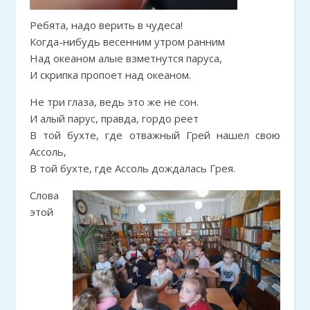
Ребята, надо верить в чудеса!
Когда-нибудь весенним утром ранним
Над океаном алые взметнутся паруса,
И скрипка пропоет над океаном.
Не три глаза, ведь это же не сон.
И алый парус, правда, гордо реет
В той бухте, где отважный Грей нашел свою
Ассоль,
В той бухте, где Ассоль дождалась Грея.
Слова
этой