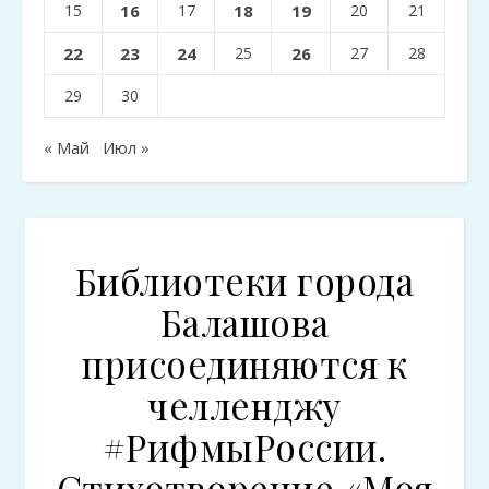
15
16
17
18
19
20
21
22
23
24
25
26
27
28
29
30
« Май
Июл »
Библиотеки города
Балашова
присоединяются к
челленджу
#РифмыРоссии.
Стихотворение «Моя