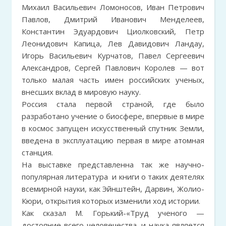
Михаил Васильевич Ломоносов, Иван Петрович
Павлов, Дмитрий Иванович Менделеев,
Константин Эдуардович Циолковский, Петр
Леонидович Капица, Лев Давидович Ландау,
Игорь Васильевич Курчатов, Павел Сергеевич
Александров, Сергей Павлович Королев — вот
только малая часть имен российских ученых,
внесших вклад в мировую науку.
Россия стала первой страной, где было
разработано учение о биосфере, впервые в мире
в космос запущен искусственный спутник Земли,
введена в эксплуатацию первая в мире атомная
станция.
На выставке представленна так же научно-
популярная литература и книги о таких деятелях
всемирной науки, как Эйнштейн, Дарвин, Жолио-
Кюри, открытия которых изменили ход истории.
Как сказал М. Горький-«Труд ученого —
достояние всего человечества, и наука является