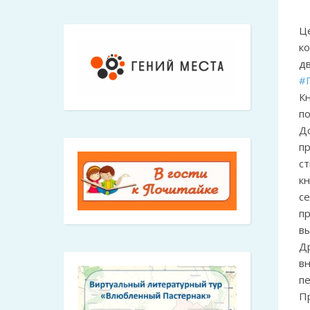
Ц
к
д
#
К
п
Д
п
с
к
с
п
вы
Д
в
п
П