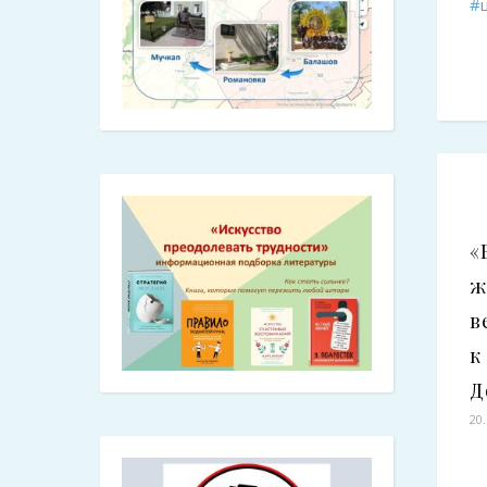
#
«
ж
в
к
Д
20