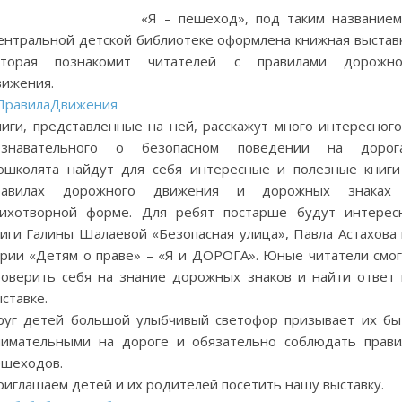
«Я – пешеход», под таким названием
ентральной детской библиотеке оформлена книжная выставк
оторая познакомит читателей с правилами дорожно
вижения.
ПравилаДвижения
ниги, представленные на ней, расскажут много интересного
ознавательного о безопасном поведении на дорога
ошколята найдут для себя интересные и полезные книги
равилах дорожного движения и дорожных знаках
тихотворной форме. Для ребят постарше будут интерес
ниги Галины Шалаевой «Безопасная улица», Павла Астахова 
ерии «Детям о праве» – «Я и ДОРОГА». Юные читатели смог
роверить себя на знание дорожных знаков и найти ответ 
ставке.
руг детей большой улыбчивый светофор призывает их бы
нимательными на дороге и обязательно соблюдать прави
ешеходов.
риглашаем детей и их родителей посетить нашу выставку.