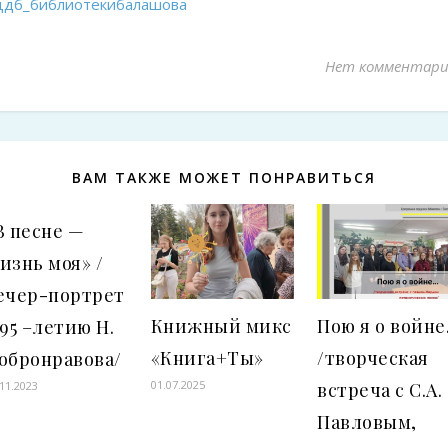
цдб_библиотекибалашова
Нет комментари
ВАМ ТАКЖЕ МОЖЕТ ПОНРАВИТЬСЯ
В песне —
изнь моя» /
ечер-портрет
Книжный микс
Пою я о войн
 95 –летию Н.
«Книга+Ты»
/творческая
обронравова/
01.07.2025
встреча с С.А.
.11.2023
Павловым,