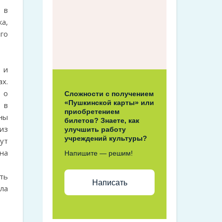
 в
а,
го
 и
х.
 о
Сложности с получением
«Пушкинской карты» или
 в
приобретением
ны
билетов? Знаете, как
из
улучшить работу
учреждений культуры?
ут
на
Напишите — решим!
ть
Написать
ла