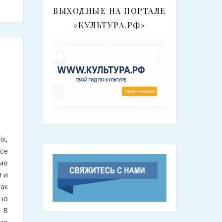
ВЫХОДНЫЕ НА ПОРТАЛЕ
«КУЛЬТУРА.РФ»
е
х,
се
ме
м и
как
но
 В