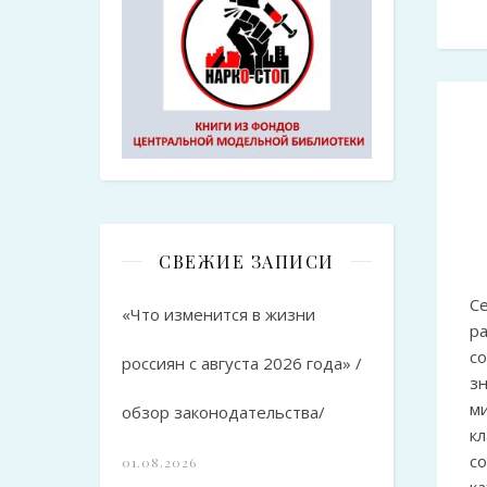
СВЕЖИЕ ЗАПИСИ
С
«Что изменится в жизни
р
с
россиян с августа 2026 года» /
зн
ми
обзор законодательства/
кл
с
01.08.2026