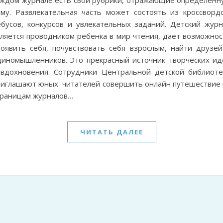
аждом журнале есть свои рубрики, отражающие определенн
ему. Развлекательная часть может состоять из кроссвордо
ебусов, конкурсов и увлекательных заданий. Детский журн
вляется проводником ребенка в мир чтения, даёт возможнос
роявить себя, почувствовать себя взрослым, найти друзей
диномышленников. Это прекрасный источник творческих ид
 вдохновения. Сотрудники Центральной детской библиоте
риглашают юных читателей совершить онлайн путешествие 
траницам журналов…
ЧИТАТЬ ДАЛЕЕ