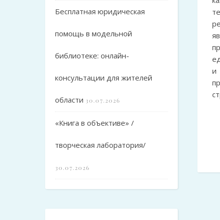
к
Бесплатная юридическая
т
р
помощь в модельной
я
п
библиотеке: онлайн-
е
и
консультации для жителей
п
с
области
30.07.2026
«Книга в объективе» /
творческая лаборатория/
30.07.2026