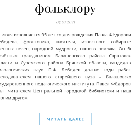
фольклору
05.07.2021
3 июля исполняется 95 лет со дня рождения Павла Фёдорови
ебедева, фронтовика, писателя, известного собирате
оенных песен, народной мудрости, нашего земляка. Он б
очётным гражданином Балашовского района Саратовск
бласти и Суземского района Брянской области, кандидат
илологических наук. П.Ф. Лебедев долгие годы работ
реподавателем нашего старейшего вуза – Балашовско
осударственного педагогического института. Павел Фёдоров
ыл читателем Центральной городской библиотеки и наш
авним другом.
ЧИТАТЬ ДАЛЕЕ