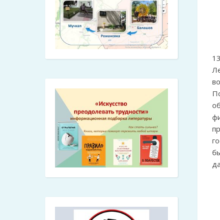
1
Л
в
П
о
ф
п
г
б
д