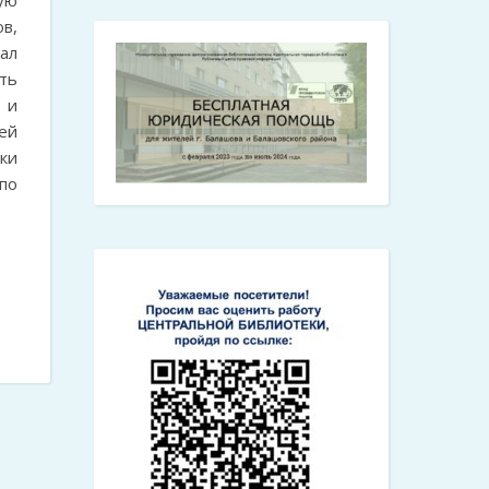
ую
в,
ал
ть
 и
ей
ки
по