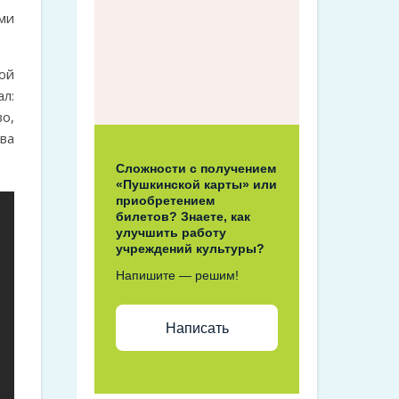
ми
ой
ал:
во,
ва
Сложности с получением
«Пушкинской карты» или
приобретением
билетов? Знаете, как
улучшить работу
учреждений культуры?
Напишите — решим!
Написать