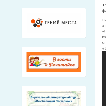
Т
ф
Б
эт
«Н
ка
с
#