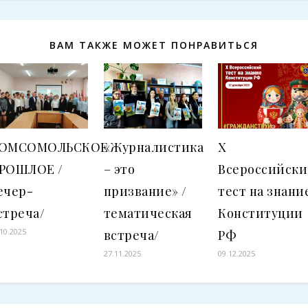
ВАМ ТАКЖЕ МОЖЕТ ПОНРАВИТЬСЯ
ОМСОМОЛЬСКОЕ
«Журналистика
X
РОШЛОЕ /
– это
Всероссийск
ечер-
призвание» /
тест на знани
стреча/
тематическая
Конституции
.10.2025
встреча/
РФ
27.11.2025
09.12.2025