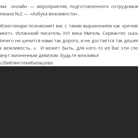
ема онлайн — мероприятия, подготовленного сотрудника
илиала №2 — «Азбука вежливости» .
иблиотекари познакомят вас с таким выражением как «речев
икет». Испанский писатель XVI века Мигель Сервантес сказ
ичего не ценится нами так дорого, и не достаётся так дёше
к вежливость…». И может быть, для кого-то из Вас эти сло
танут жизненным девизом. Будьте вежливы!
ф2библиотекибалашова